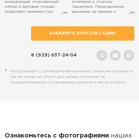
конкуренция, откровенный
компании в сторону
обман и липовые отзывы
Заказчика. Периодически
позволяют занимать топ
выезжаю на замеры и
поиска маркетологам, а
консультации. Если захотите,
настоящие специалисты,
чтобы на расчёт остекления
действительно занятые
балкона выехал лично я, то
полезным делом, остаются на
просто попросите об этом
ЗАКАЖИТЕ КОНСУЛЬТАЦИЮ
обочине...
наших менеджеров.
8 (929) 637-24-04
Консультация с руководителем компании «Балконы москвы» а
так же выезд на объект для замера возможни по
предварительному согласованию времени и места встречи.
Ознакомьтесь с фотографиями
наших