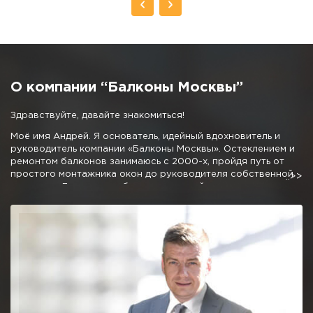
О компании “Балконы Москвы”
Здравствуйте, давайте знакомиться!
Моё имя Андрей. Я основатель, идейный вдохновитель и
руководитель компании «Балконы Москвы». Остеклением и
ремонтом балконов занимаюсь с 2000-х, пройдя путь от
простого монтажника окон до руководителя собственной
компании. Личные наработки и дружный коллектив
позволили мне создать команду профессионалов,
предлагающую отличные условия остекления и
благоустройства балконов и лоджий.
Мне не очень хочется писать про низкие цены, 50% скидки и
10 летнюю гарантию, как это требуют от меня маркетологи,
отмечу одно, мне не стыдно за качество нашей работы.
Можете вызвать десяток компаний сравнивая наш подход и
ценовую политику и убедитесь, что с нами можно и нужно
иметь дело.