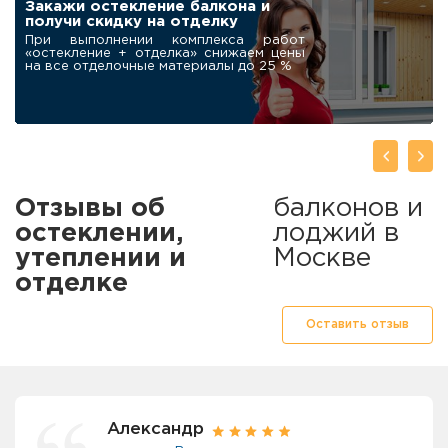
Робот-мойщик для
окон в подарок
нашим клиентам
При заказе остекления балкона под
ключ дарим современный
автоматический мойщик окон
Отзывы об
балконов и
остеклении,
лоджий в
утеплении и
Москве
отделке
Оставить отзыв
Александр