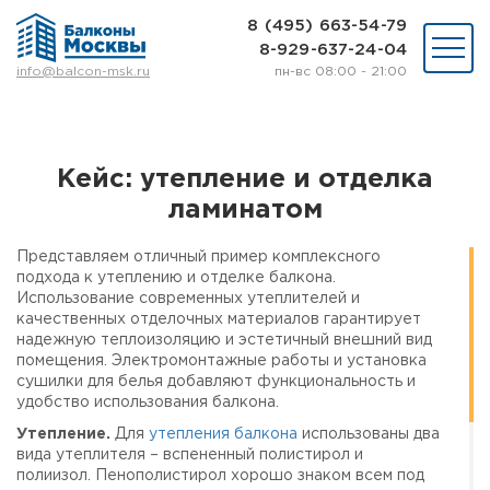
8 (495) 663-54-79
8-929-637-24-04
пн-вс 08:00 - 21:00
info@balcon-msk.ru
Остекление
Ремонт
Утепление
Кейс: утепление и отделка
Отделка
ламинатом
Виды остекления
Шкафы на балкон
Представляем отличный пример комплексного
Цены
подхода к утеплению и отделке балкона.
Примеры работ
Использование современных утеплителей и
О нас
качественных отделочных материалов гарантирует
Статьи и байки
надежную теплоизоляцию и эстетичный внешний вид
помещения. Электромонтажные работы и установка
сушилки для белья добавляют функциональность и
8 (495) 663-54-79
удобство использования балкона.
8-929-637-24-04
Утепление.
Для
утепления балкона
использованы два
вида утеплителя – вспененный полистирол и
полиизол. Пенополистирол хорошо знаком всем под
ВЫЗВАТЬ ЗАМЕРЩИКА