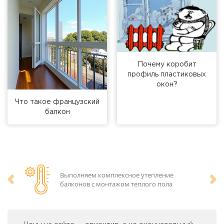
Почему коробит
профиль пластиковых
окон?
Что такое французский
балкон
Выполняем комплексное утепление
балконов с монтажом теплого пола
Предыдущий
Сл