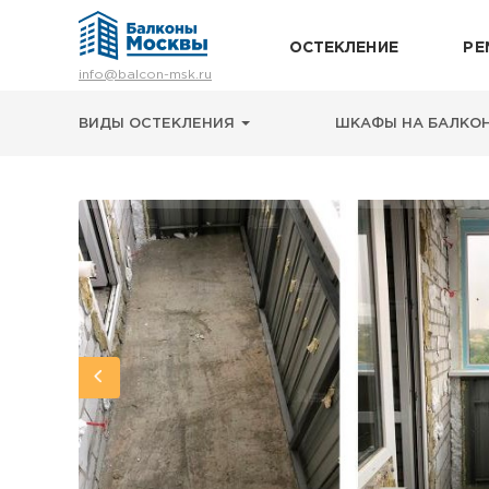
ОСТЕКЛЕНИЕ
РЕ
Остекление
info@balcon-msk.ru
Ремонт
Утепление
ВИДЫ ОСТЕКЛЕНИЯ
ШКАФЫ НА БАЛКО
Отделка
Виды остекления
Шкафы на балкон
Цены
Примеры работ
О нас
Статьи и байки
8 (495) 663-54-79
8-929-637-24-04
ВЫЗВАТЬ ЗАМЕРЩИКА
г. Москва, просп. Мира, 211 корп.2