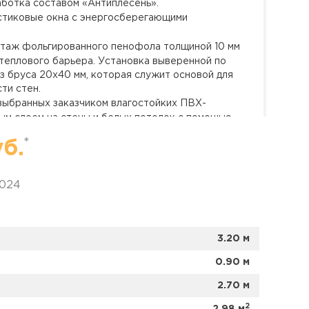
аботка составом «Антиплесень».
стиковые окна с энергосберегающими
таж фольгированного пенофола толщиной 10 мм
 теплового барьера. Установка выверенной по
 бруса 20x40 мм, которая служит основой для
ти стен.
ыбранных заказчиком влагостойких ПВХ-
ым слоем на стены и белых потолок с помощью
Все стыки выполнены в замок, углы закрыты
*
уб.
ми.
зведена укладка лаг из сухого бруска, монтаж
 пенополистирола, настил чернового пола из
2024
плиты толщиной 12 мм. Подключение и укладка
ла, закрепленной на отражающей подложке.
ика:
Укладка финишного покрытия — линолеума
овка пластиковых плинтусов с кабель-каналом.
3.20 м
лютно готовую к использованию, светлую и
0.90 м
ю скрыла все недостатки старых стен, а
зволяет комфортно пользоваться балконом
2.70 м
2