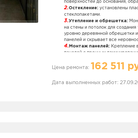
поверхностей до основания, обр
Остекление:
установлены пла
стеклопакетами.
Утепление и обрешетка:
Мон
на стены и потолок для создания
уровню деревянной обрешетки из
панелей и скрывает все неровнос
Монтаж панелей:
Крепление в
панелей с прочным ламинированн
клипс и саморезов к обрешетке. 
162 511 р
аккуратными внутренними уголка
Цена ремонта:
Сборка «теплого» пола:
Прои
утеплителя из экструдированного
Дата выполненных работ: 27.09.
влагостойкой шпунтованной OSB-
инфракрасной пленки теплого по
Финальные работы и электр
на вспененной ПВХ основе. Устан
Результат:
Клиенты получили абсо
теплую комнату. Отделка полность
скрытая система теплого пола по
даже в морозы.