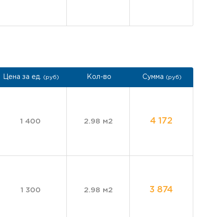
Цена за ед.
Кол-во
Сумма
(руб)
(руб)
4 172
1 400
2.98 м2
3 874
1 300
2.98 м2