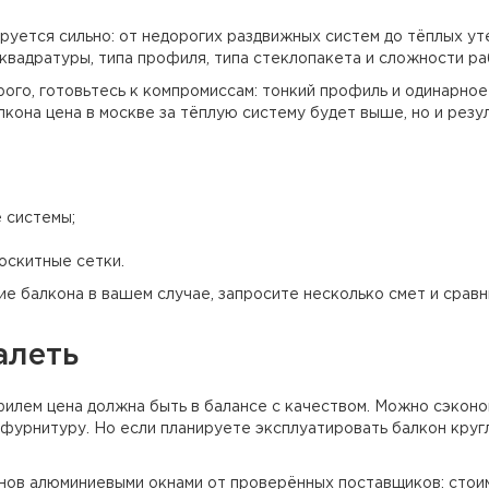
руется сильно: от недорогих раздвижных систем до тёплых у
квадратуры, типа профиля, типа стеклопакета и сложности ра
ого, готовьтесь к компромиссам: тонкий профиль и одинарно
кона цена в москве за тёплую систему будет выше, но и рез
 системы;
оскитные сетки.
 балкона в вашем случае, запросите несколько смет и сравни
алеть
илем цена должна быть в балансе с качеством. Можно сэконо
фурнитуру. Но если планируете эксплуатировать балкон круг
ов алюминиевыми окнами от проверённых поставщиков: стоимо