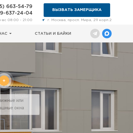
5) 663-54-79
ВЫЗВАТЬ ЗАМЕРЩИКА
29-637-24-04
н-вс 08:00 - 21:00
г. Москва, просп. Мира, 211 корп.2
НАС
СТАТЬИ И БАЙКИ
Крыша из
профнастила
вижные или
ашные окна