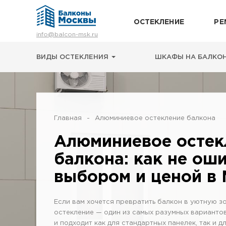
ОСТЕКЛЕНИЕ
РЕ
Остекление
info@balcon-msk.ru
Ремонт
Утепление
ВИДЫ ОСТЕКЛЕНИЯ
ШКАФЫ НА БАЛКО
Отделка
Виды остекления
Шкафы на балкон
Цены
Примеры работ
Главная
Алюминиевое остекление балкона
О нас
Алюминиевое остек
Статьи и байки
балкона: как не ош
8 (495) 663-54-79
выбором и ценой в
8-929-637-24-04
Если вам хочется превратить балкон в уютную з
ВЫЗВАТЬ ЗАМЕРЩИКА
остекление — один из самых разумных вариантов
г. Москва, просп. Мира, 211 корп.2
и подходит как для стандартных панелек, так и 