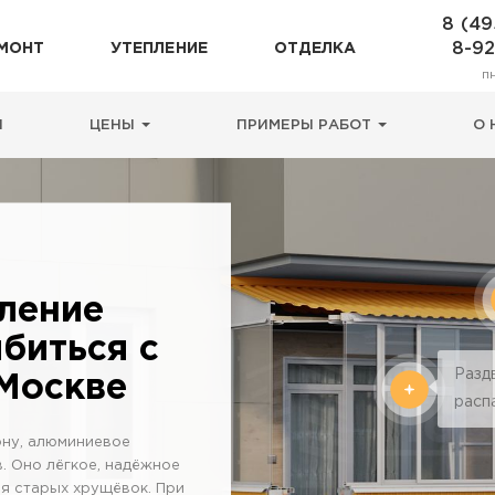
8 (49
8-9
МОНТ
УТЕПЛЕНИЕ
ОТДЕЛКА
п
Н
ЦЕНЫ
ПРИМЕРЫ РАБОТ
О 
ление
ибиться с
Разд
 Москве
расп
ону, алюминиевое
. Оно лёгкое, надёжное
для старых хрущёвок. При