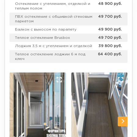
Остекление с утеплением, отделкой и
48 900 руб.
теплым полом
ПВХ остекление с обшивкой стеновым
49 700 руб.
паркетом
Балкон с выносом по парапету
49 900 руб.
Теплое остекление Brusbox
49 700 руб.
Лоджия 3,5 м с утеплением и отделкой
39 800 руб.
Теплое остекление лоджии 6 м под
64 400 руб.
ключ
ПВХ окна Exprof с внешней отделкой
48 900 руб.
профлистом
ПВХ окна Rehau Blitz c отделкой
40 600 руб.
ПВХ окна Proplex встроенной тумбой и
47 500 руб.
столиком
Теплые окна KBE и отделкой
36 700 руб.
ламинатом
Двухкамерные стеклопакеты,
39 800 руб.
утепление и отделка
ПВХ окна Rehau с обшивкой под ключ
49 900 руб.
ПВХ окна, утепление и отделка
48 700 руб.