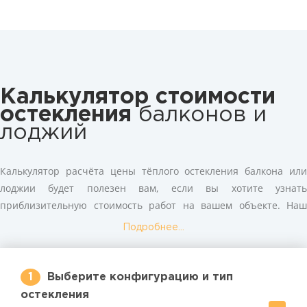
Калькулятор стоимости
остекления
балконов и
лоджий
Калькулятор расчёта цены тёплого остекления балкона или
лоджии будет полезен вам, если вы хотите узнать
приблизительную стоимость работ на вашем объекте. Наш
калькулятор прост в использовании. Он дает возможность
Подробнее...
определить стоимость установки тёплых окон на вашем
балконе или лоджии онлайн. С его помощью вы можете
выбрать профильную систему для окон на балкон и оценить
1
Выберите конфигурацию и тип
расходы на ремонт, не посещая нас. Точную же стоимость вам
остекления