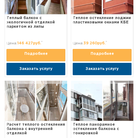
Теплый балкон с
Теплое остекление лоджии
экологичной отделкой
пластиковыми окнами КБЕ
паркетом из липы
*
*
Цена:
146 427руб.
Цена:
39 260руб.
Подробнее
Подробнее
Заказать услугу
Заказать услугу
Расчет теплого остекления
Теплое панорамное
балкона с внутренней
остекление балкона с
отделкой
тонировкой