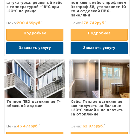
штукатурка: реальный кейс
под ключ: кейс с профилем
с температурой +18°C при
Экспроф 58, утеплением 10
-20°C на улице
см и отделкой ПВХ-
панелями
*
*
Цена:
200 469руб.
Цена:
278 742руб.
Подробнее
Подробнее
Заказать услугу
Заказать услугу
Теплое ПВХ остекление Г-
Кейс: Теплое остекление:
образной лоджии
как получить на балконе
+20°C зимой и не платить
за отопление
*
*
Цена:
46 473руб.
Цена:
162 973руб.