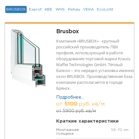
BRUSBOX
Exprof
КВЕ
WHS
Rehau
VEKA
EcoLicht
Brusbox
Компания «BRUSBOX» - крупный
российский производитель ПВХ
профиля, использующий в работе
оборудование торговой марки Krauss
Maffei Technologies GmbH. Тёплый
балкон – это нередко установка именно
окон BRUSBOX. Производственная база
компании располагается в городе
Брянск.
Подробнее...
от
5100
руб. кв/м
от
5900
руб. кв/м
Краткие характеристики
Монтажная
58-70 мм
толщина