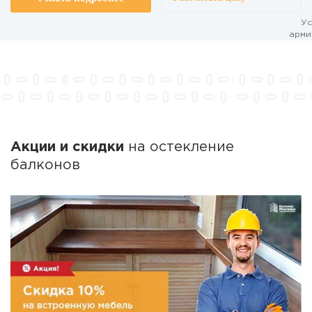
Ус
арми
Многокамерный
Энергосберегающ
профиль
стеклопакет
Акции и скидки
на остекление
балконов