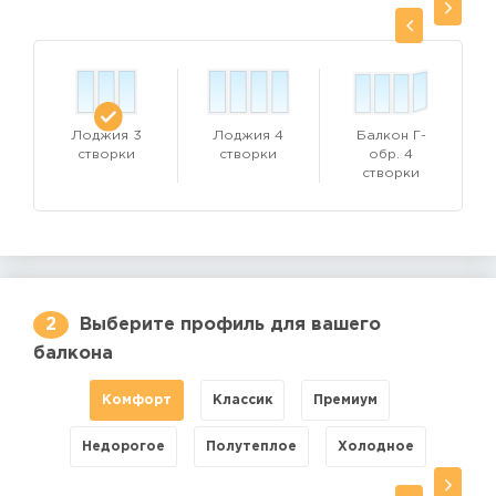
помогут рассчитать наши менеджеры на основе уточнённых
параметров. Оставляйте заявку на сайте, чтобы застеклить
ваш балкон или лоджию в кратчайшие сроки и по доступной
цене.
Выберите конфигурацию и тип балкона
Лоджия 3
Лоджия 4
Балкон Г-
створки
створки
обр. 4
створки
2
Выберите профиль для вашего
балкона
Комфорт
Классик
Премиум
Недорогое
Полутеплое
Холодное