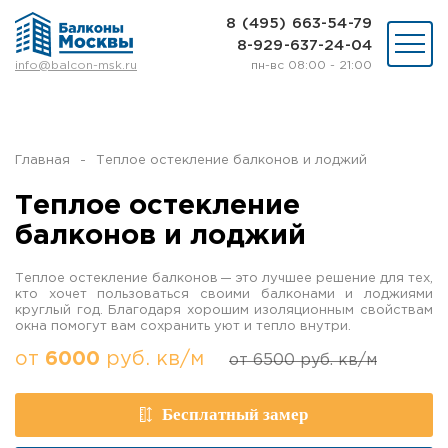
8 (495) 663-54-79
8-929-637-24-04
пн-вс 08:00 - 21:00
info@balcon-msk.ru
Остекление
Ремонт
Утепление
Главная
Теплое остекление балконов и лоджий
Отделка
Виды остекления
Теплое остекление
Шкафы на балкон
балконов и лоджий
Цены
Примеры работ
Теплое остекление балконов — это лучшее решение для тех,
О нас
кто хочет пользоваться своими балконами и лоджиями
Статьи и байки
круглый год. Благодаря хорошим изоляционным свойствам
окна помогут вам сохранить уют и тепло внутри.
от
6000
руб. кв/м
8 (495) 663-54-79
от
6500
руб. кв/м
8-929-637-24-04
Бесплатный замер
ВЫЗВАТЬ ЗАМЕРЩИКА