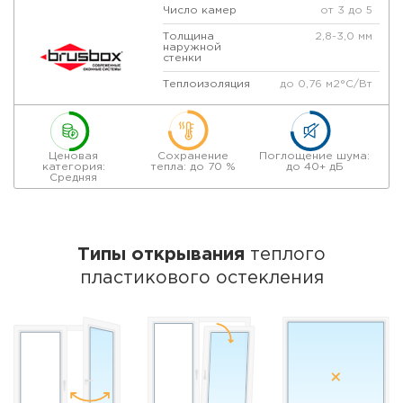
Число камер
от 3 до 5
Толщина
2,8-3,0 мм
наружной
стенки
Теплоизоляция
до 0,76 м2°С/Вт
Армирование
1,4-1,8 мм
Уплотнитель
двухкомпонентный
Ценовая
Сохранение
Поглощение шума:
Толщина
24-40 мм
категория:
тепла: до 70 %
до 40+ дБ
стеклопакета
Средняя
Заполнение
«Аргон»
стеклопакетов
Ламинация
под заказ
профиля
Типы открывания
теплого
пластикового остекления