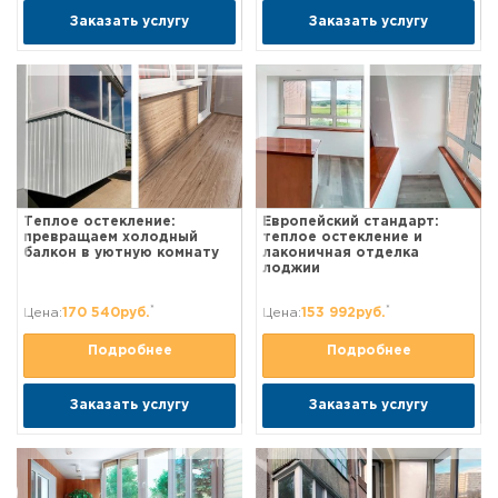
Заказать услугу
Заказать услугу
Теплое остекление:
Европейский стандарт:
превращаем холодный
теплое остекление и
балкон в уютную комнату
лаконичная отделка
лоджии
*
*
Цена:
170 540руб.
Цена:
153 992руб.
Подробнее
Подробнее
Заказать услугу
Заказать услугу