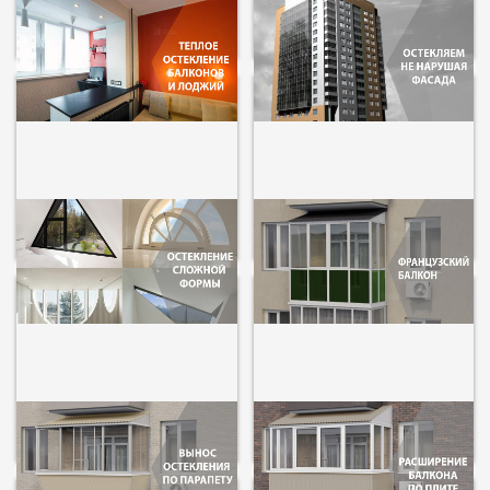
Теплое остекление
Остекление балконов в
балконов и лоджий
цвет фасада
от 5900 р/м2
от 5 400 р/м2
Остекление лоджий
Французское остекление
сложной формы
балконов и лоджий
от 6900 р/м2
от 5600 р/м2
Остекление балконов с
Расширение балконов
выносом
от 6900 р/м2
от 6900 р/м2