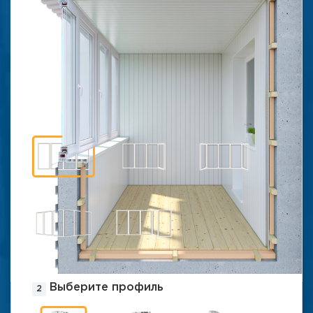
Калькулятор оконных
конструкций
для балконов и
лоджий
Выберите конфигурацию балкона
Прямой
Г-образный
П-образный
«Лодочка»
«Каблук»
Выберите профиль