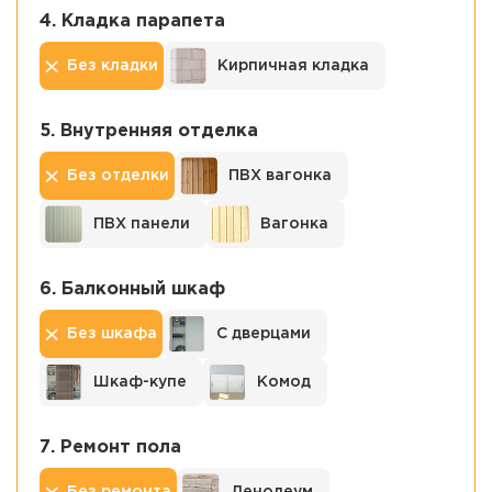
4. Кладка парапета
Без кладки
Кирпичная кладка
5. Внутренняя отделка
Без отделки
ПВХ вагонка
ПВХ панели
Вагонка
6. Балконный шкаф
Без шкафа
С дверцами
Шкаф-купe
Комод
7. Ремонт пола
Без ремонта
Ленолеум