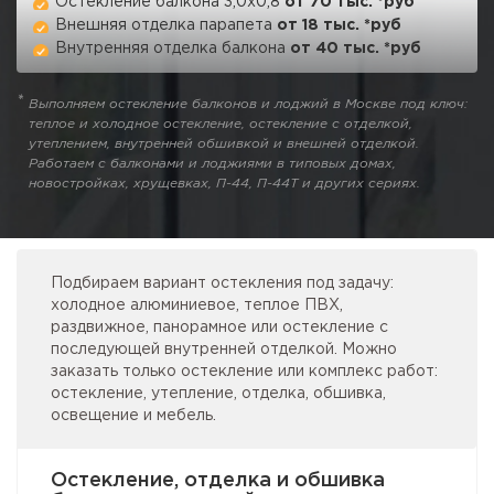
Остекление балкона 3,0x0,8
от 70 тыс. *руб
Внешняя отделка парапета
от 18 тыс. *руб
Внутренняя отделка балкона
от 40 тыс. *руб
Выполняем остекление балконов и лоджий в Москве под ключ:
теплое и холодное остекление, остекление с отделкой,
утеплением, внутренней обшивкой и внешней отделкой.
Работаем с балконами и лоджиями в типовых домах,
новостройках, хрущевках, П-44, П-44Т и других сериях.
Подбираем вариант остекления под задачу:
холодное алюминиевое, теплое ПВХ,
раздвижное, панорамное или остекление с
последующей внутренней отделкой. Можно
заказать только остекление или комплекс работ:
остекление, утепление, отделка, обшивка,
освещение и мебель.
Остекление, отделка и обшивка