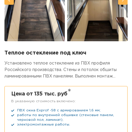
Остекление лоджии 3,5 м
Остекление лоджии 6,0 м
Теплое остекление под ключ
Установлено теплое остекление из ПВХ профиля
Российского производства. Стены и потолок обшиты
ламинированными ПВХ панелями. Выполнен монтаж
чернового пола из шпунтованного ДСП, уложен ламинат.
В качестве дополнительных работ установлены
*
Цена от 135 тыс. руб
глянцевые подоконники серии «Комфорт», потолочная
В указанную стоимость включено:
сушилка для белья «Лиана», освещение, розетки.
Выполняем остекление балконов и лоджий, цена в Москве
ПВХ окна Exprof -58 с армированием 1,6 мм;
с материалами.
работы по внутренней обшивке (стеновые панели,
черновой пол, ламинат);
электромонтажные работы.