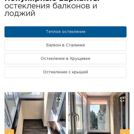
остекления балконов и
лоджий
Теплое остекление
Балкон в Сталинке
Остекление в Хрущевке
Остекление с крышей
Панорамное остекление
Французское остекление
Остекление коттеджа
Остекление с выносом