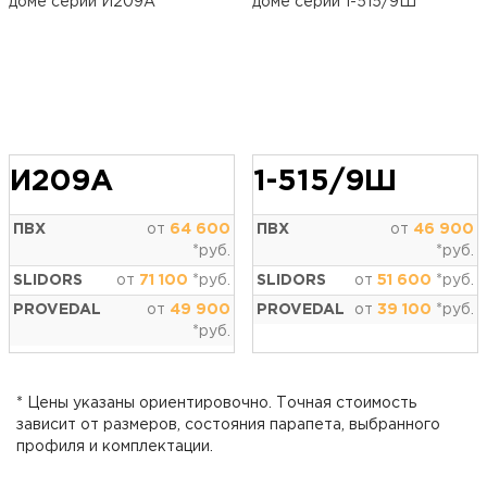
И209А
1-515/9Ш
ПВХ
от
64 600
ПВХ
от
46 900
*руб.
*руб.
SLIDORS
от
71 100
*руб.
SLIDORS
от
51 600
*руб.
PROVEDAL
от
49 900
PROVEDAL
от
39 100
*руб.
*руб.
* Цены указаны ориентировочно. Точная стоимость
зависит от размеров, состояния парапета, выбранного
профиля и комплектации.