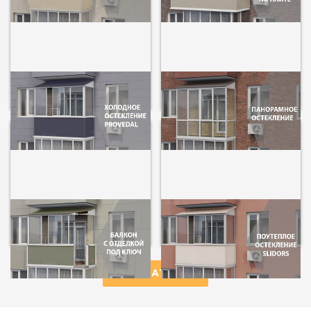
Холодное остекление
Панорамное остекление
балконов и лоджий
балконов и лоджий
от 4990 р/м2
от 5700 р/м2
Остекление и отделка
Полутеплое остекление
балконов и лоджий под
балконов и лоджий
ключ
от 6800 р/м2
от 90 000 р
ПОКАЗАТЬ ВСЕ