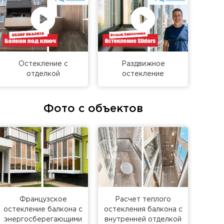
сейчас – наш инженер приедет, сделает
 и рассчитает точную стоимость. Другие
отрите на страничке
остекление балконов и
Остекление с
Раздвижное
кве и области, без предоплаты, с
отделкой
остекление
й 5 лет.
Фото с объектов
Французское
Расчет теплого
остекление балкона с
остекления балкона с
энергосберегающими
внутренней отделкой