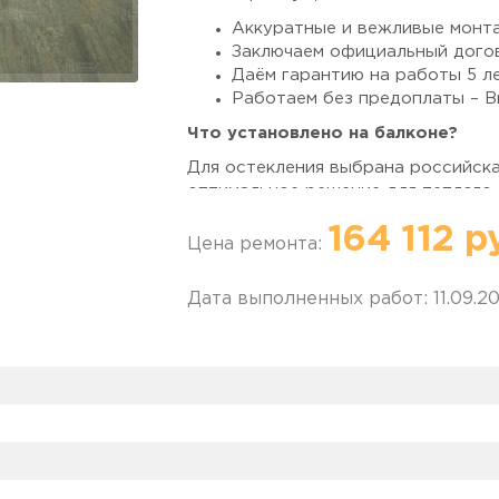
Аккуратные и вежливые монта
Заключаем официальный дого
Даём гарантию на работы 5 ле
Работаем без предоплаты – В
Что установлено на балконе?
Для остекления выбрана российск
оптимальное решение для теплого 
Монтажная глубина – 60 мм;
164 112 р
Цена ремонта:
Трехкамерный профиль;
Армирование – оцинкованная с
Энергосберегающие стеклопа
Дата выполненных работ: 11.09.2
зимой и не пропускают холод)
Установлены три поворотно-откидн
проветривания, но и значительно 
плавную и надёжную работу створ
усиленными петлевыми узлами, удл
плотности прижима – никаких пров
Как выполнили внутреннюю отдел