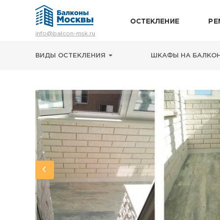
ОСТЕКЛЕНИЕ
РЕ
Остекление
info@balcon-msk.ru
Ремонт
Утепление
ВИДЫ ОСТЕКЛЕНИЯ
ШКАФЫ НА БАЛКО
Отделка
Виды остекления
Шкафы на балкон
Цены
Примеры работ
О нас
Статьи и байки
8 (495) 663-54-79
8-929-637-24-04
ВЫЗВАТЬ ЗАМЕРЩИКА
г. Москва, просп. Мира, 211 корп.2