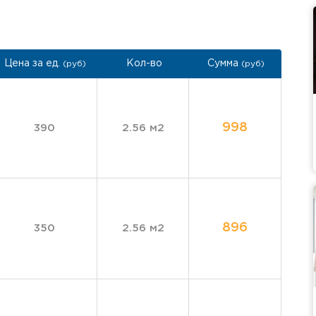
Цена за ед.
Кол-во
Сумма
(руб)
(руб)
998
390
2.56 м2
896
350
2.56 м2