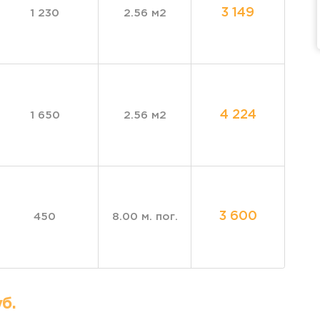
3 149
1 230
2.56 м2
4 224
1 650
2.56 м2
3 600
450
8.00 м. пог.
б.