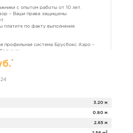
жники с опытом работы от 10 лет.
вор – Ваши права защищены.
т.
ы платите по факту выполнения.
ая профильная система Брусбокс Аэро –
балкона:
*
уб.
таль толщиной 1,5 мм;
кеты толщиной 24 мм (сохраняют тепло
024
.
ые створки – это не только удобно для
упрощает мытьё окон со стороны улицы. За
3.20 м
ок отвечает немецкая фурнитура Зигения
с
инённым корпусом и регулировкой
0.80 м
исаний и продуваний даже через годы.
2.65 м
ку?
2