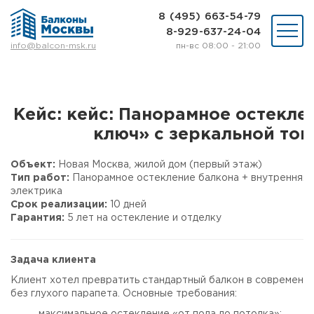
8 (495) 663-54-79
8-929-637-24-04
пн-вс 08:00 - 21:00
info@balcon-msk.ru
Остекление
Ремонт
Утепление
Кейс: кейс: Панорамное остекле
Отделка
ключ» с зеркальной то
Виды остекления
Шкафы на балкон
Объект:
Новая Москва, жилой дом (первый этаж)
Цены
Тип работ:
Панорамное остекление балкона + внутренняя 
Примеры работ
электрика
О нас
Срок реализации:
10 дней
Статьи и байки
Гарантия:
5 лет на остекление и отделку
8 (495) 663-54-79
Задача клиента
8-929-637-24-04
Клиент хотел превратить стандартный балкон в современн
без глухого парапета. Основные требования:
ВЫЗВАТЬ ЗАМЕРЩИКА