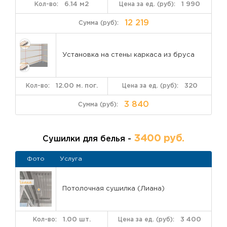
Внутренняя
6.14 м2
Ламинированные ПВХ-пан
1 990
отделка
Фольгированный пенофол для утеплени
12 219
Электрика и
Скрытая проводка, закладные под 
аксессуары
светильника, 1 розетка). Пот
Установка на стены каркаса из бруса
Как проходил проект: 4 этапа
12.00 м. пог.
320
1. Проектирование и замер
Наш специалист создал эскиз с учетом конфигурации здания
3 840
Были сделаны точные обмеры, подобран оттенок тонировки
отделки.
3400 руб.
2. Выбор материалов и детальный расчет
Сушилки для белья -
Клиент выбрал тип тонировки стекла, цвета внутренней отд
Фото
Услуга
Составлена итоговая смета с фиксацией всех позиций и срок
3. Изготовление и монтаж (7–10 дней)
Потолочная сушилка (Лиана)
Конструкция изготовлена на производстве. Монтаж начался
установки рамной системы, затем выполнено остекление и в
4. Финальные работы и сдача
1.00 шт.
3 400