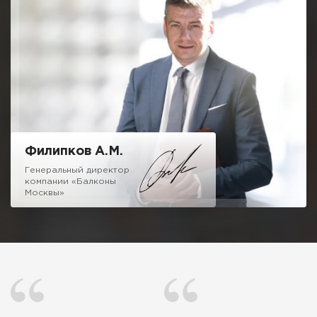
Мне не очень хочется писать про низкие цены, 50% скидки и
10 летнюю гарантию, как это требуют от меня маркетологи,
отмечу одно, мне не стыдно за качество нашей работы.
Можете вызвать десяток компаний сравнивая наш подход и
ценовую политику и убедитесь, что с нами можно и нужно
иметь дело.
Надеюсь на честное и взаимовыгодное сотрудничество!
Филипков А.М.
Генеральный директор
компании «Балконы
Москвы»