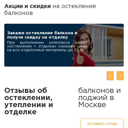
Акции и скидки
на остекление
балконов
ПОДАРОК
Робот-мойщик для
окон в подарок
нашим клиентам
При заказе остекления балкона под
ключ дарим современный
автоматический мойщик окон
Отзывы об
балконов и
остеклении,
лоджий в
утеплении и
Москве
отделке
Оставить отзыв