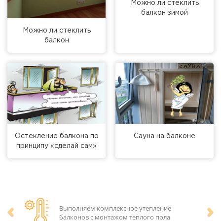
Можно ли стеклить
балкон зимой
Можно ли стеклить
балкон
Остекление балкона по
Сауна на балконе
принципу «сделай сам»
Выполняем комплексное утепление
балконов с монтажом теплого пола
Предыдущий
Сл