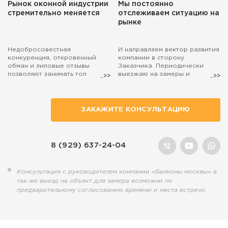
Рынок оконной индустрии
Мы постоянно
стремительно меняется
отслеживаем ситуацию на
рынке
Недобросовестная
И направляем вектор развития
конкуренция, откровенный
компании в сторону
обман и липовые отзывы
Заказчика. Периодически
позволяют занимать топ
выезжаю на замеры и
поиска маркетологам, а
консультации. Если захотите,
настоящие специалисты,
чтобы на расчёт остекления
действительно занятые
балкона выехал лично я, то
полезным делом, остаются на
просто попросите об этом
ЗАКАЖИТЕ КОНСУЛЬТАЦИЮ
обочине...
наших менеджеров.
8 (929) 637-24-04
Консультация с руководителем компании «Балконы москвы» а
так же выезд на объект для замера возможни по
предварительному согласованию времени и места встречи.