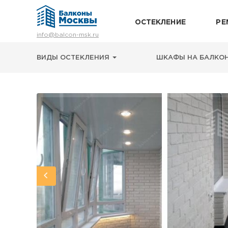
ОСТЕКЛЕНИЕ
РЕ
Остекление
info@balcon-msk.ru
Ремонт
Утепление
ВИДЫ ОСТЕКЛЕНИЯ
ШКАФЫ НА БАЛКО
Отделка
Виды остекления
Шкафы на балкон
Цены
Примеры работ
О нас
Статьи и байки
8 (495) 663-54-79
8-929-637-24-04
ВЫЗВАТЬ ЗАМЕРЩИКА
г. Москва, просп. Мира, 211 корп.2