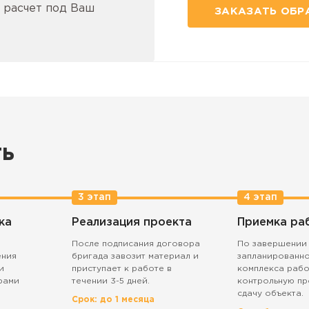
 расчет под Ваш
ЗАКАЗАТЬ ОБР
ть
3 этап
4 этап
ка
Реализация проекта
Приемка ра
После подписания договора
По завершении
ения
бригада завозит материал и
запланированн
и
приступает к работе в
комплекса рабо
рами
течении 3-5 дней.
контрольную пр
сдачу объекта.
Срок: до 1 месяца