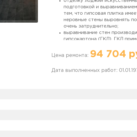
отделку лоджии искусственны
подготовкой и выравниванием
тем, что гипсовая плитка име
неровные стены выровнять по
очень затруднительно;
выравнивание стен производ
гипсокартона (ГКЛ). ГКЛ прим
заложить утеплитель и при 
превышающей 1 см.
94 704 р
Цена ремонта:
при выборе гипсовой плитки 
массе продукции (окрашивающ
Дата выполненных работ: 01.01.1
раствор на производстве пер
решение и выглядит аккуратн
подкраски.
если требуемого цвета найти 
самостоятельно при помощи а
добавлением нужного колера.
Важно!
При расчёте стоимости от
керамической плиткой в расчёт бе
объм работ. Имейте ввиду, цена о
балконе будет выше чем на 6-ти м