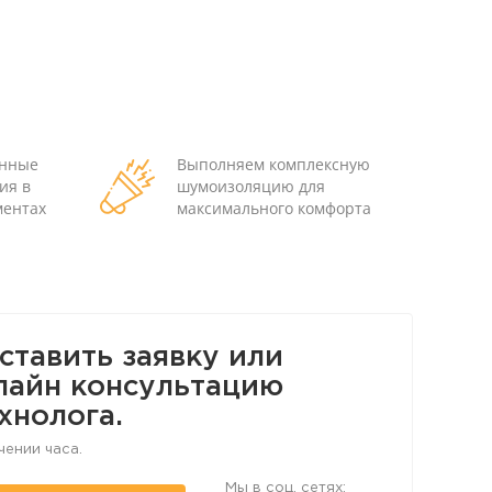
енные
Выполняем комплексную
ия в
шумоизоляцию для
ментах
максимального комфорта
ставить заявку или
лайн консультацию
хнолога.
чении часа.
Мы в соц. сетях: