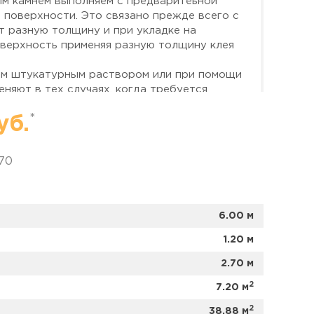
м камнем выполняем с предваритеьной
 поверхности. Это связано прежде всего с
ет разную толщину и при укладке на
верхность применяя разную толщину клея
им штукатурным раствором или при помощи
еняют в тех случаях, когда требуется
толщине выравнивающего слоя
*
уб.
отдавайте предпочтение окрашенной в
ий состав добавляется в гипсовый
970
ед заливкой раствора в формы). Такое
ее, и при повреждениях не требует
не получилось, то плитку можно окрасить
6.00 м
криловой или силиконовой краски, с
1.20 м
делки лоджии декоративной или
2.70 м
рётся не только площадь помещения, но и
2
дного квадратного метра на 3-х метровом
7.20 м
етровой лоджии.
2
38.88 м