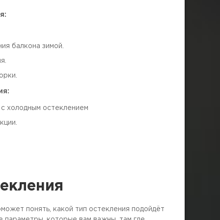
я:
ия балкона зимой.
я.
орки.
ия:
 с холодным остеклением
кции.
текления
может понять, какой тип остекления подойдёт
 параметры, которые вам важны, там где