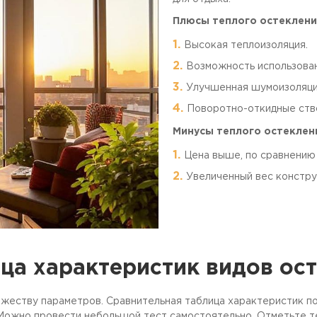
Плюсы теплого остеклени
Высокая теплоизоляция.
Возможность использован
Улучшенная шумоизоляци
Поворотно-откидные ств
Минусы теплого остеклен
Цена выше, по сравнению
Увеличенный вес констру
ца характеристик видов ос
жеству параметров. Сравнительная таблица характеристик по
Можно провести небольшой тест самостоятельно. Отметьте те