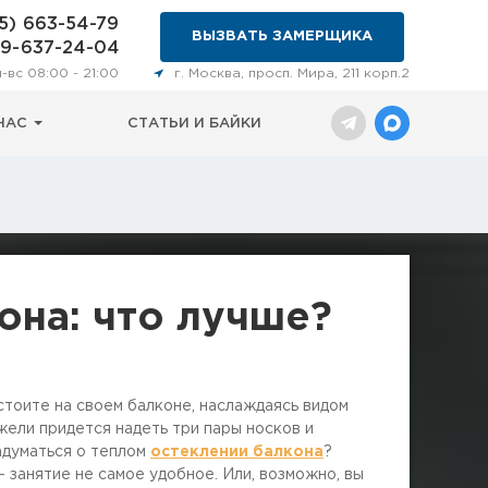
5) 663-54-79
ВЫЗВАТЬ ЗАМЕРЩИКА
29-637-24-04
н-вс 08:00 - 21:00
г. Москва, просп. Мира, 211 корп.2
НАС
СТАТЬИ И БАЙКИ
она: что лучше?
 стоите на своем балконе, наслаждаясь видом
жели придется надеть три пары носков и
адуматься о теплом
остеклении балкона
?
— занятие не самое удобное. Или, возможно, вы