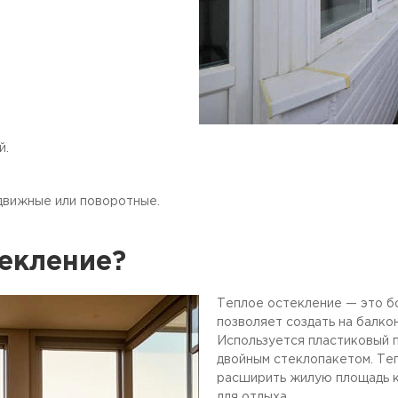
й.
движные или поворотные.
текление?
Теплое остекление — это б
позволяет создать на балко
Используется пластиковый п
двойным стеклопакетом. Теп
расширить жилую площадь к
для отдыха.