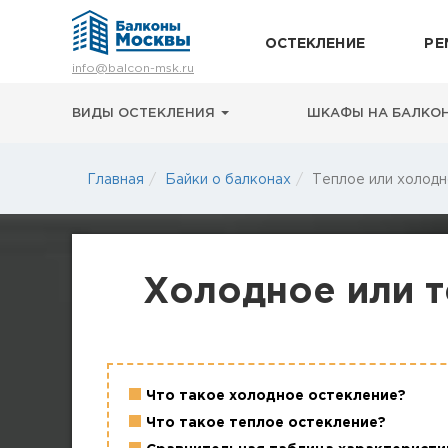
ОСТЕКЛЕНИЕ
РЕ
Остекление
info@balcon-msk.ru
Ремонт
Утепление
ВИДЫ ОСТЕКЛЕНИЯ
ШКАФЫ НА БАЛКО
Отделка
Виды остекления
Главная
Байки о балконах
Теплое или холодн
Шкафы на балкон
Цены
Примеры работ
О нас
Статьи и байки
Холодное или т
8 (495) 663-54-79
8-929-637-24-04
Что такое холодное остекление?
ВЫЗВАТЬ ЗАМЕРЩИКА
Что такое теплое остекление?
г. Москва, просп. Мира, 211 корп.2