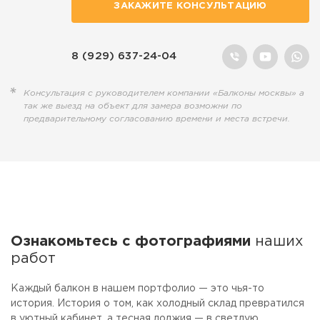
полезным делом, остаются на
просто попросите об этом
ЗАКАЖИТЕ КОНСУЛЬТАЦИЮ
обочине...
наших менеджеров.
8 (929) 637-24-04
Консультация с руководителем компании «Балконы москвы» а
так же выезд на объект для замера возможни по
предварительному согласованию времени и места встречи.
Ознакомьтесь с фотографиями
наших
работ
Каждый балкон в нашем портфолио — это чья-то
история. История о том, как холодный склад превратился
в уютный кабинет, а тесная лоджия — в светлую