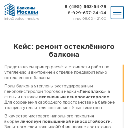
8 (495) 663-54-79
8-929-637-24-04
пн-вс 08:00 - 21:00
info@balcon-msk.ru
Остекление
Ремонт
Утепление
Кейс: ремонт остеклённого
Отделка
балкона
Виды остекления
Шкафы на балкон
Представляем пример расчёта стоимости работ по
Цены
утеплению и внутренней отделке предварительно
Примеры работ
остеклённого балкона.
О нас
Полы балкона утеплены экструдированным
Статьи и байки
пенополистиролом
торговой марки
«П
еноплэкс»
, а
стены и потолок
вспененным пенополистиролом.
Для сохранения свободного пространства на балконе
8 (495) 663-54-79
толщина утеплителя составляет 5 сантиметров.
8-929-637-24-04
В качестве чистового напольного покрытия
выбран
линолеум повышенной износостойкости.
ВЫЗВАТЬ ЗАМЕРЩИКА
Защитного слоя толщиной
0,4 мм вполне достаточно