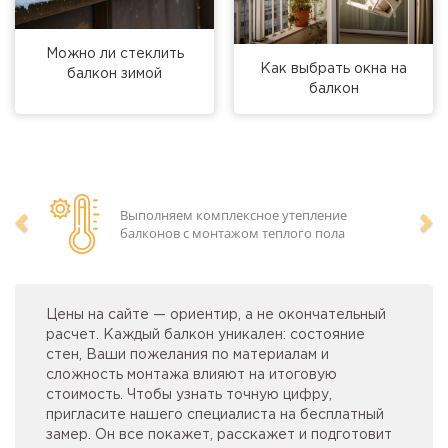
Можно ли стеклить
Как выбрать окна на
балкон зимой
балкон
Выполняем комплексное утепление
балконов с монтажом теплого пола
Предыдущий
Сл
Цены на сайте — ориентир, а не окончательный
расчет. Каждый балкон уникален: состояние
стен, Ваши пожелания по материалам и
сложность монтажа влияют на итоговую
стоимость. Чтобы узнать точную цифру,
пригласите нашего специалиста на бесплатный
замер. Он все покажет, расскажет и подготовит