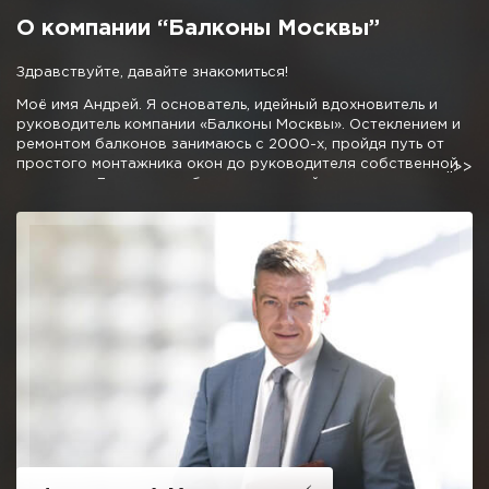
О компании “Балконы Москвы”
Здравствуйте, давайте знакомиться!
Моё имя Андрей. Я основатель, идейный вдохновитель и
руководитель компании «Балконы Москвы». Остеклением и
ремонтом балконов занимаюсь с 2000-х, пройдя путь от
простого монтажника окон до руководителя собственной
компании. Личные наработки и дружный коллектив
позволили мне создать команду профессионалов,
предлагающую отличные условия остекления и
благоустройства балконов и лоджий.
Мне не очень хочется писать про низкие цены, 50% скидки и
10 летнюю гарантию, как это требуют от меня маркетологи,
отмечу одно, мне не стыдно за качество нашей работы.
Можете вызвать десяток компаний сравнивая наш подход и
ценовую политику и убедитесь, что с нами можно и нужно
иметь дело.
Надеюсь на честное и взаимовыгодное сотрудничество!