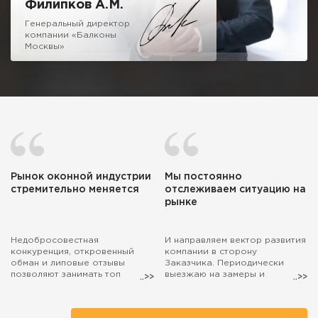
Филипков А.М.
Генеральный директор
компании «Балконы
Москвы»
Рынок оконной индустрии
Мы постоянно
стремительно меняется
отслеживаем ситуацию на
рынке
Недобросовестная
И направляем вектор развития
конкуренция, откровенный
компании в сторону
обман и липовые отзывы
Заказчика. Периодически
позволяют занимать топ
выезжаю на замеры и
поиска маркетологам, а
консультации. Если захотите,
настоящие специалисты,
чтобы на расчёт остекления
действительно занятые
балкона выехал лично я, то