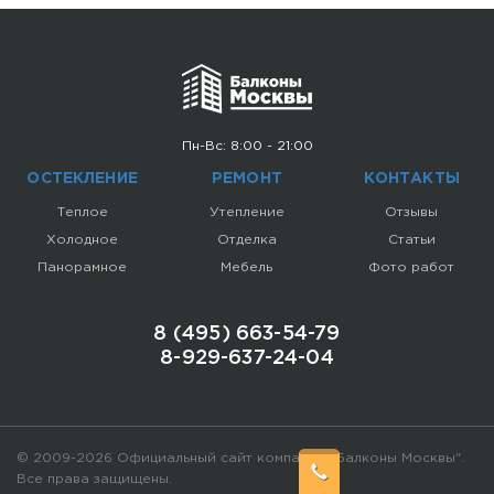
предоставления рассматривает наш специалист после
переговоров с заказчиком. Имейте ввиду, при больших
объемах работы, например, при заказе балкона под
ключ, положительное решение о беспроцентной
рассрочке принимается в 99 % случаев!!!
2. Рассрочка через банк. Переплата в этом случае
составит 1-2 % в месяц. Процент небольшой и
Пн-Вс: 8:00 - 21:00
сопоставим с ростом цен на оконные конструкции за
ОСТЕКЛЕНИЕ
РЕМОНТ
КОНТАКТЫ
этот же период.
Теплое
Утепление
Отзывы
Холодное
Отделка
Статьи
Панорамное
Мебель
Фото работ
8 (495) 663-54-79
8-929-637-24-04
© 2009-2026 Официальный сайт компании "Балконы Москвы".
Все права защищены.