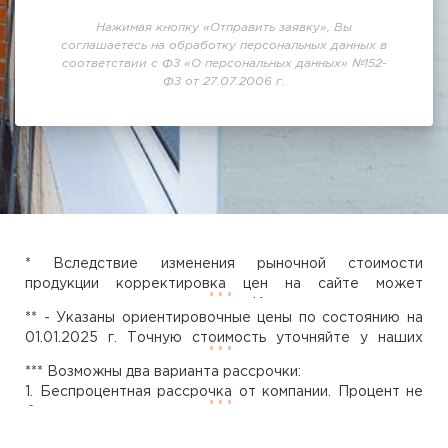
Нажимая кнопку «Отправить заявку», Вы
соглашаетесь на обработку персональных данных в
соответствии с ФЗ «О персональных данных» №152-
ФЗ от 27.07.2006 г.
* Вследствие изменения рыночной стоимости
продукции корректировка цен на сайте может
занимать некоторое время. Исходя из этого вся
** - Указаны ориентировочные цены по состоянию на
представленная на сайте информация не является
01.01.2025 г. Точную стоимость уточняйте у наших
публичной офертой согласно статьи ст. 437
менеджеров.
Гражданского кодекса РФ. Точную стоимость можно
*** Возможны два варианта рассрочки:
рассчитать только после проведения замеров и
1. Беспроцентная рассрочка от компании. Процент не
обследования застекляемого объекта нашими
берется, а сумма по договору делится на равные части.
специалистами.
Срок рассрочки от 2-х до 4-х месяцев. Возможность