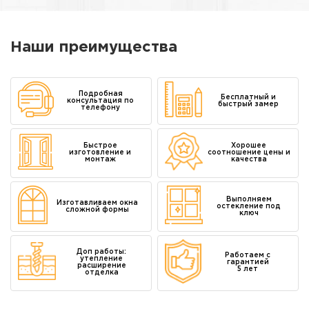
Наши преимущества
Подробная
Бесплатный и
консультация по
быстрый замер
телефону
Быстрое
Хорошее
изготовление и
соотношение цены и
монтаж
качества
Выполняем
Изготавливаем окна
остекление под
сложной формы
ключ
Доп работы:
Работаем с
утепление
гарантией
расширение
5 лет
отделка