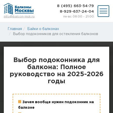
8 (495) 663-54-79
8-929-637-24-04
пн-вс 08:00 - 21:00
info@balcon-msk.ru
Остекление
Главная
Байки о балконах
Ремонт
Выбор подоконников для остекления балконов
Утепление
Отделка
Виды остекления
Шкафы на балкон
Выбор подоконника для
Цены
балкона: Полное
Примеры работ
О нас
руководство на 2025-2026
Статьи и байки
годы
8 (495) 663-54-79
8-929-637-24-04
Зачем вообще нужен подоконник на
балконе
ВЫЗВАТЬ ЗАМЕРЩИКА