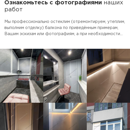
Ознакомьтесь с фотографиями
наших
работ
Мы профессионально остеклим (отремонтируем, утеплим,
выполним отделку) балкона по приведённым примерам,
Вашим эскизам или фотографиям, а при необходимости
предоставим услуги дизайнера. Для облегчения выбора
наши специалисты рассчитают стоимость трёх вариантов
(эконом, вариант "цена-качество" и премиум) с
включением в перечень работ Ваших индивидуальных
пожеланий. Очень надеемся, что Вам понравится наш
подход к делу и качество выполненной работы!