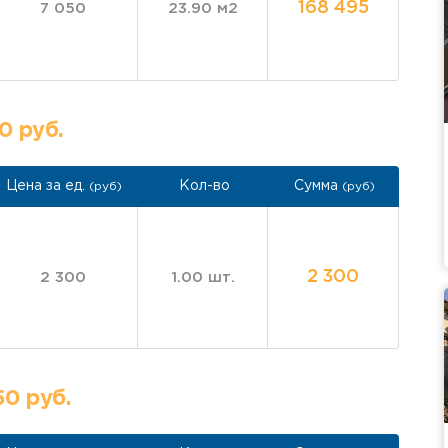
168 495
7 050
23.90 м2
0 руб.
Цена за ед.
Кол-во
Сумма
(руб)
(руб)
2 300
2 300
1.00 шт.
50 руб.