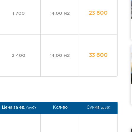
23 800
1 700
14.00 м2
33 600
2 400
14.00 м2
Цена за ед.
Кол-во
Сумма
(руб)
(руб)