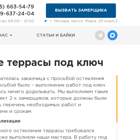
5) 663-54-79
ВЫЗВАТЬ ЗАМЕРЩИКА
29-637-24-04
н-вс 08:00 - 21:00
г. Москва, просп. Мира, 211 корп.2
НАС
СТАТЬИ И БАЙКИ
е террасы под ключ
атилась заказчица с просьбой остекления
осьбой было – выполнение работ под ключ.
сь ничего доделывать. Мы выполняем такие
ект 2-х замерщиков, которые должны были
ь перечень необходимых работ и
ене и срокам.
ализации
ного остекления террасы требовался
кже выполняли наши мастера. В работу под