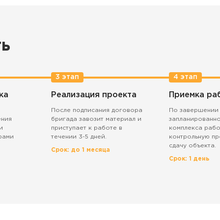
ть
3 этап
4 этап
ка
Реализация проекта
Приемка ра
После подписания договора
По завершении
ения
бригада завозит материал и
запланированн
и
приступает к работе в
комплекса рабо
рами
течении 3-5 дней.
контрольную пр
сдачу объекта.
Срок: до 1 месяца
Срок: 1 день