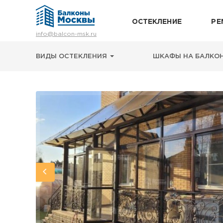
ОСТЕКЛЕНИЕ
РЕ
Остекление
info@balcon-msk.ru
Ремонт
Утепление
ВИДЫ ОСТЕКЛЕНИЯ
ШКАФЫ НА БАЛКО
Отделка
Виды остекления
Шкафы на балкон
Цены
Примеры работ
О нас
Статьи и байки
8 (495) 663-54-79
8-929-637-24-04
ВЫЗВАТЬ ЗАМЕРЩИКА
г. Москва, просп. Мира, 211 корп.2