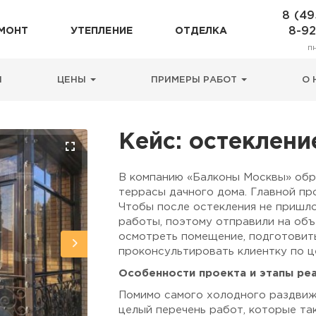
8 (49
8-9
МОНТ
УТЕПЛЕНИЕ
ОТДЕЛКА
п
Н
ЦЕНЫ
ПРИМЕРЫ РАБОТ
О 
Кейс: остеклени
В компанию «Балконы Москвы» обр
террасы дачного дома. Главной пр
Чтобы после остекления не пришло
работы, поэтому отправили на объ
осмотреть помещение, подготовит
проконсультировать клиентку по ц
Особенности проекта и этапы ре
Помимо самого холодного раздвиж
целый перечень работ, которые та