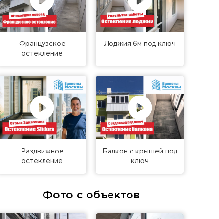
Французское
Лоджия 6м под ключ
остекление
Раздвижное
Балкон с крышей под
остекление
ключ
Фото с объектов