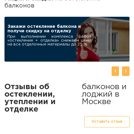
балконов
ПОДАРО
Робот-мойщик для
окон в подарок
нашим клиентам
При заказе остекления балкона под
ключ дарим современный
автоматический мойщик окон
Отзывы об
балконов и
остеклении,
лоджий в
утеплении и
Москве
отделке
Оставить отзыв