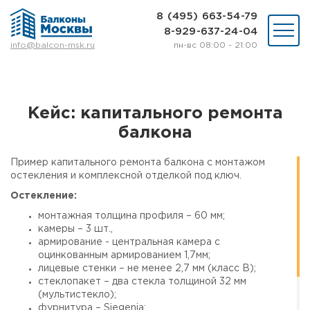
8 (495) 663-54-79
8-929-637-24-04
пн-вс 08:00 - 21:00
info@balcon-msk.ru
Остекление
Ремонт
Утепление
Кейс: капитального ремонта
Отделка
балкона
Виды остекления
Шкафы на балкон
Пример капитального ремонта балкона с монтажом
Цены
остекления и комплексной отделкой под ключ.
Примеры работ
Остекление:
О нас
Статьи и байки
монтажная толщина профиля – 60 мм;
камеры – 3 шт.,
армирование - центральная камера с
8 (495) 663-54-79
оцинкованным армированием 1,7мм;
8-929-637-24-04
лицевые стенки – не менее 2,7 мм (класс В);
стеклопакет – два стекла толщиной 32 мм
(мультистекло);
ВЫЗВАТЬ ЗАМЕРЩИКА
фурнитура – Siegenia;