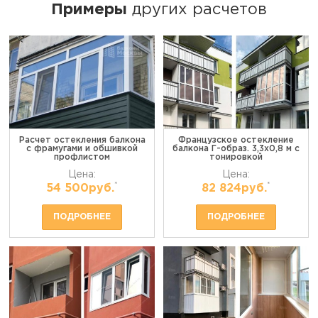
Примеры
других расчетов
Расчет остекления балкона
Французское остекление
с фрамугами и обшивкой
балкона Г-образ. 3,3х0,8 м с
профлистом
тонировкой
Цена:
Цена:
*
*
54 500руб.
82 824руб.
ПОДРОБНЕЕ
ПОДРОБНЕЕ