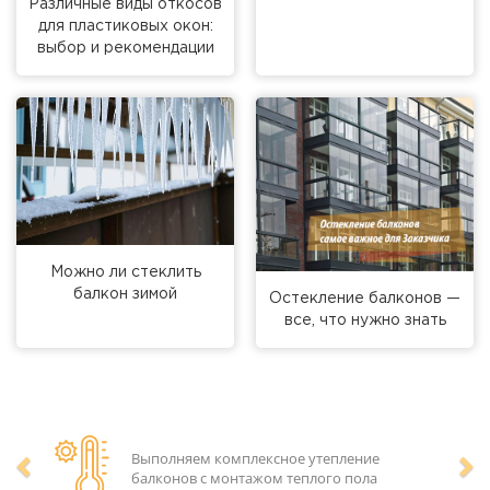
Различные виды откосов
для пластиковых окон:
выбор и рекомендации
Можно ли стеклить
балкон зимой
Остекление балконов —
все, что нужно знать
Выполняем комплексное утепление
балконов с монтажом теплого пола
Предыдущий
Сл