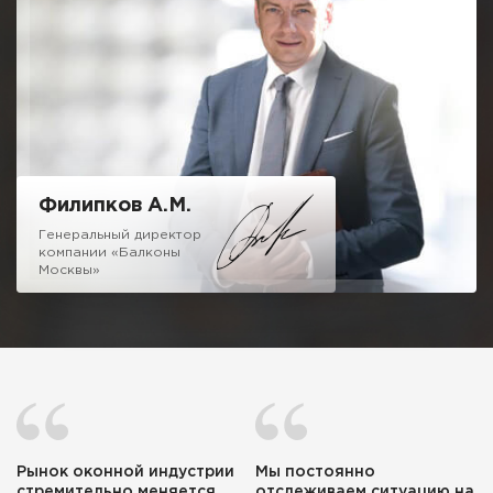
10 летнюю гарантию, как это требуют от меня маркетологи,
отмечу одно, мне не стыдно за качество нашей работы.
Можете вызвать десяток компаний сравнивая наш подход и
ценовую политику и убедитесь, что с нами можно и нужно
иметь дело.
Надеюсь на честное и взаимовыгодное сотрудничество!
Филипков А.М.
Генеральный директор
компании «Балконы
Москвы»
Рынок оконной индустрии
Мы постоянно
стремительно меняется
отслеживаем ситуацию на