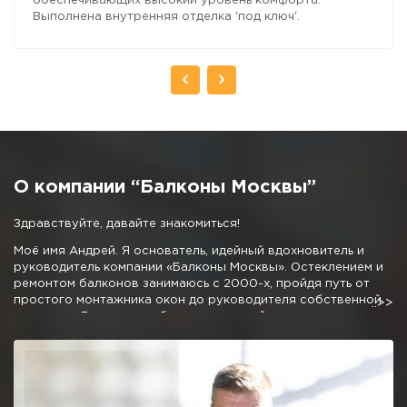
обеспечивающих высокий уровень комфорта.
Выполнена внутренняя отделка 'под ключ'.
О компании “Балконы Москвы”
Здравствуйте, давайте знакомиться!
Моё имя Андрей. Я основатель, идейный вдохновитель и
руководитель компании «Балконы Москвы». Остеклением и
ремонтом балконов занимаюсь с 2000-х, пройдя путь от
простого монтажника окон до руководителя собственной
компании. Личные наработки и дружный коллектив
позволили мне создать команду профессионалов,
предлагающую отличные условия остекления и
благоустройства балконов и лоджий.
Мне не очень хочется писать про низкие цены, 50% скидки и