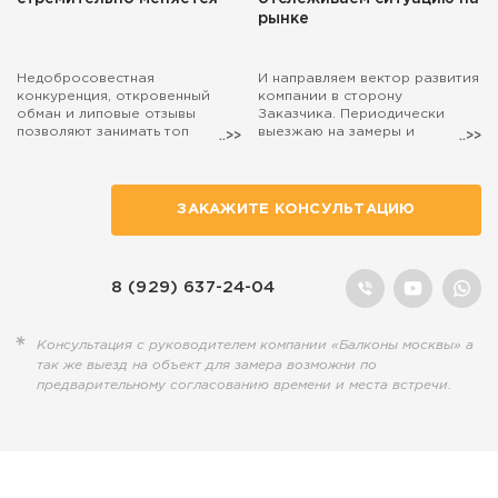
рынке
Недобросовестная
И направляем вектор развития
конкуренция, откровенный
компании в сторону
обман и липовые отзывы
Заказчика. Периодически
позволяют занимать топ
выезжаю на замеры и
поиска маркетологам, а
консультации. Если захотите,
настоящие специалисты,
чтобы на расчёт остекления
действительно занятые
балкона выехал лично я, то
полезным делом, остаются на
просто попросите об этом
ЗАКАЖИТЕ КОНСУЛЬТАЦИЮ
обочине...
наших менеджеров.
8 (929) 637-24-04
Консультация с руководителем компании «Балконы москвы» а
так же выезд на объект для замера возможни по
предварительному согласованию времени и места встречи.