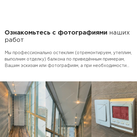
Ознакомьтесь с фотографиями
наших
работ
Мы профессионально остеклим (отремонтируем, утеплим,
выполним отделку) балкона по приведённым примерам,
Вашим эскизам или фотографиям, а при необходимости
предоставим услуги дизайнера. Для облегчения выбора
наши специалисты рассчитают стоимость трёх вариантов
(эконом, вариант "цена-качество" и премиум) с
включением в перечень работ Ваших индивидуальных
пожеланий. Очень надеемся, что Вам понравится наш
подход к делу и качество выполненной работы!