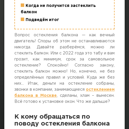
Когда не получится застеклить
г. Москва, просп. Мира, 211 корп.2
балкон
Подведём итог
Вопрос остекления балкона — как вечный
двигатель! Споры об этом не останавливаются
никогда. Давайте разберёмся, можно ли
стеклить балкон. Или с 2022 года это табу и вам
грозит, как минимум, срок за самовольное
остекление? Спокойно! Согласно закону,
стеклить балкон можно! Но, конечно, не без
определённых правил и условий. Куда же без
них… Итак, деньги на остекление собраны,
звонки в компании, занимающиеся
остеклением
балкона в Москве
, сделаны, хлам – вынесен.
Всё готово к установке окон. Что же дальше?
К кому обращаться по
поводу остекления балкона