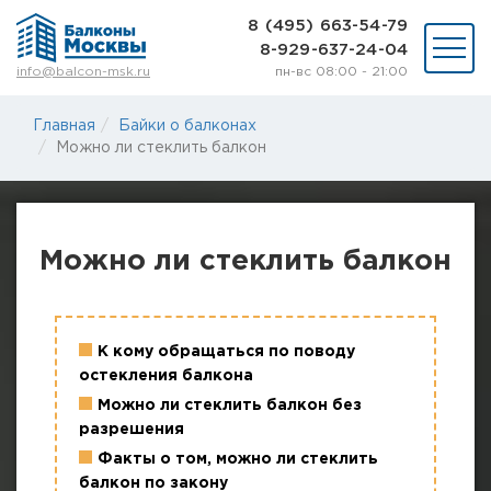
8 (495) 663-54-79
8-929-637-24-04
пн-вс 08:00 - 21:00
info@balcon-msk.ru
Остекление
Главная
Байки о балконах
Ремонт
Можно ли стеклить балкон
Утепление
Отделка
Виды остекления
Шкафы на балкон
Можно ли стеклить балкон
Цены
Примеры работ
О нас
Статьи и байки
К кому обращаться по поводу
остекления балкона
8 (495) 663-54-79
Можно ли стеклить балкон без
8-929-637-24-04
разрешения
Факты о том, можно ли стеклить
ВЫЗВАТЬ ЗАМЕРЩИКА
балкон по закону