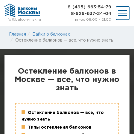
8 (495) 663-54-79
8-929-637-24-04
пн-вс 08:00 - 21:00
info@balcon-msk.ru
Остекление
Главная
Байки о балконах
Ремонт
Остекление балконов — все, что нужно знать
Утепление
Отделка
Виды остекления
Шкафы на балкон
Остекление балконов в
Цены
Москве — все, что нужно
Примеры работ
О нас
знать
Статьи и байки
8 (495) 663-54-79
Остекление балконов — все, что
8-929-637-24-04
нужно знать
Типы остекления балконов
ВЫЗВАТЬ ЗАМЕРЩИКА