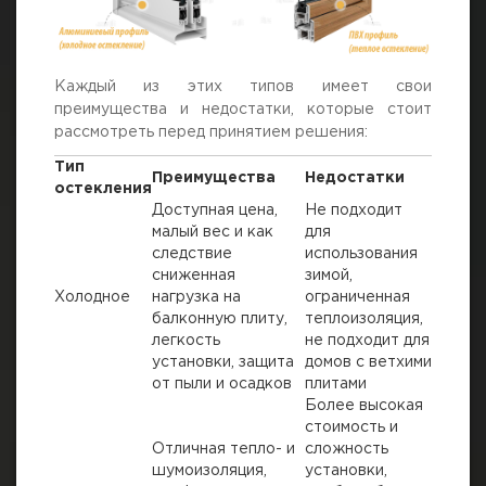
Каждый из этих типов имеет свои
преимущества и недостатки, которые стоит
рассмотреть перед принятием решения:
Тип
Преимущества
Недостатки
остекления
Доступная цена,
Не подходит
малый вес и как
для
следствие
использования
сниженная
зимой,
Холодное
нагрузка на
ограниченная
балконную плиту,
теплоизоляция,
легкость
не подходит для
установки, защита
домов с ветхими
от пыли и осадков
плитами
Более высокая
стоимость и
Отличная тепло- и
сложность
шумоизоляция,
установки,