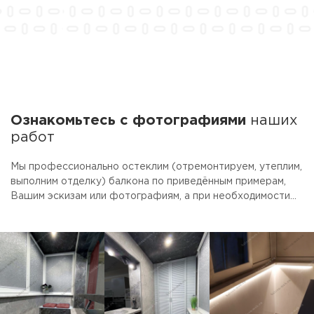
Ознакомьтесь с фотографиями
наших
работ
Мы профессионально остеклим (отремонтируем, утеплим,
выполним отделку) балкона по приведённым примерам,
Вашим эскизам или фотографиям, а при необходимости
предоставим услуги дизайнера. Для облегчения выбора
наши специалисты рассчитают стоимость трёх вариантов
(эконом, вариант "цена-качество" и премиум) с
включением в перечень работ Ваших индивидуальных
пожеланий. Очень надеемся, что Вам понравится наш
подход к делу и качество выполненной работы!