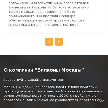
положительными впечатлениями после пяти лет
эксплуатации балкона. На балконе установлено
теплое раздвижное остекление на базе
армированного ПВХ профиля Слайдорс,
обеспечивающих высокий уровень комфорта.
Выполнена внутренняя отделка 'под ключ'.
О компании “Балконы Москвы”
Здравствуйте, давайте знакомиться!
Моё имя Андрей. Я основатель, идейный вдохновитель и
руководитель компании «Балконы Москвы». Остеклением и
ремонтом балконов занимаюсь с 2000-х, пройдя путь от
простого монтажника окон до руководителя собственной
компании. Личные наработки и дружный коллектив