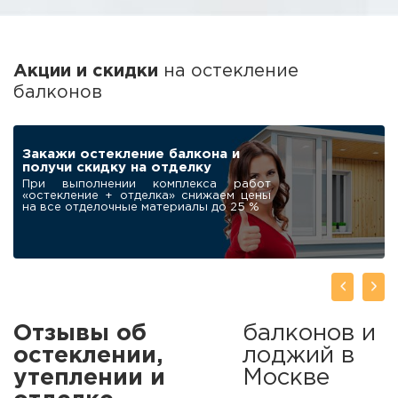
Акции и скидки
на остекление
балконов
ПОДАРОК
Робот-мойщик для
окон в подарок
нашим клиентам
При заказе остекления балкона под
ключ дарим современный
автоматический мойщик окон
Отзывы об
балконов и
остеклении,
лоджий в
утеплении и
Москве