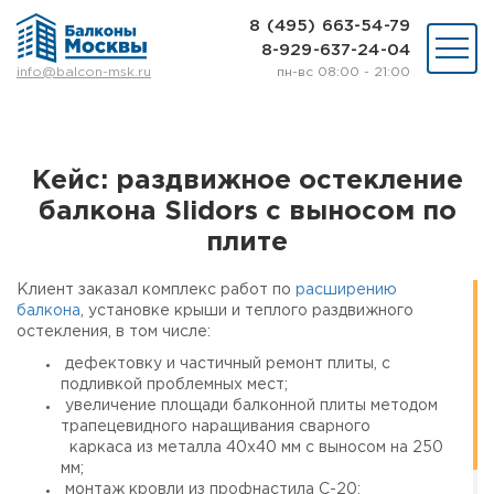
8 (495) 663-54-79
8-929-637-24-04
пн-вс 08:00 - 21:00
info@balcon-msk.ru
Остекление
Ремонт
Утепление
Кейс: раздвижное остекление
Отделка
балкона Slidors с выносом по
Виды остекления
Шкафы на балкон
плите
Цены
Примеры работ
Клиент заказал комплекс работ по
расширению
балкона
, установке крыши и теплого раздвижного
О нас
остекления, в том числе:
Статьи и байки
дефектовку и частичный ремонт плиты, с
подливкой проблемных мест;
8 (495) 663-54-79
увеличение площади балконной плиты методом
8-929-637-24-04
трапецевидного наращивания сварного
каркаса из металла 40х40 мм с выносом на 250
мм;
ВЫЗВАТЬ ЗАМЕРЩИКА
монтаж кровли из профнастила С-20;