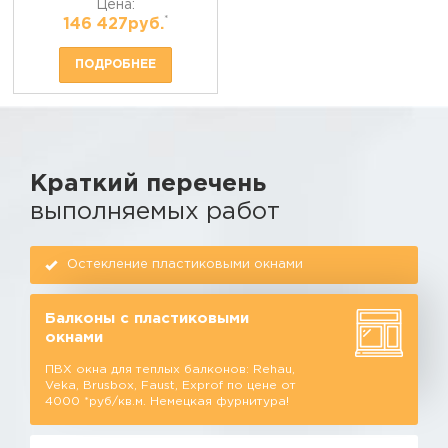
Цена:
*
146 427руб.
ПОДРОБНЕЕ
Краткий перечень
выполняемых работ
Остекление пластиковыми окнами
Балконы с пластиковыми
окнами
ПВХ окна для теплых балконов: Rehau,
Veka, Brusbox, Faust, Exprof по цене от
4000 *руб/кв.м. Немецкая фурнитура!