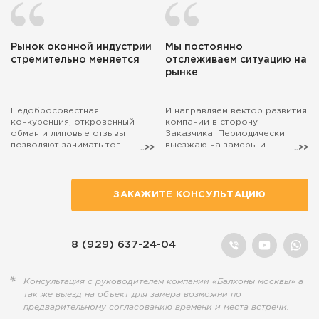
Рынок оконной индустрии
Мы постоянно
стремительно меняется
отслеживаем ситуацию на
рынке
Недобросовестная
И направляем вектор развития
конкуренция, откровенный
компании в сторону
обман и липовые отзывы
Заказчика. Периодически
позволяют занимать топ
выезжаю на замеры и
поиска маркетологам, а
консультации. Если захотите,
настоящие специалисты,
чтобы на расчёт остекления
действительно занятые
балкона выехал лично я, то
полезным делом, остаются на
просто попросите об этом
ЗАКАЖИТЕ КОНСУЛЬТАЦИЮ
обочине...
наших менеджеров.
8 (929) 637-24-04
Консультация с руководителем компании «Балконы москвы» а
так же выезд на объект для замера возможни по
предварительному согласованию времени и места встречи.