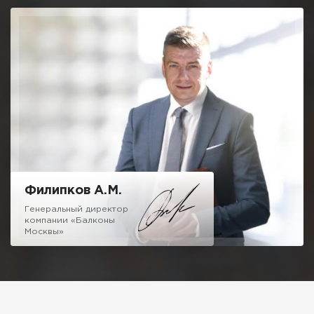
позволили мне создать команду профессионалов,
предлагающую отличные условия остекления и
благоустройства балконов и лоджий.
Мне не очень хочется писать про низкие цены, 50% скидки и
10 летнюю гарантию, как это требуют от меня маркетологи,
отмечу одно, мне не стыдно за качество нашей работы.
Можете вызвать десяток компаний сравнивая наш подход и
ценовую политику и убедитесь, что с нами можно и нужно
иметь дело.
Надеюсь на честное и взаимовыгодное сотрудничество!
Филипков А.М.
Генеральный директор
компании «Балконы
Москвы»