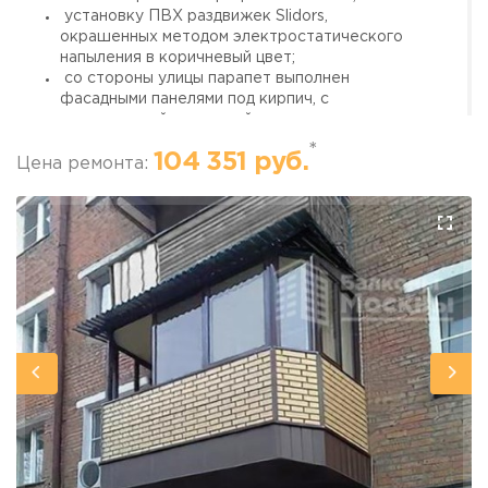
установку ПВХ раздвижек Slidors,
г. Москва, просп. Мира, 211 корп.2
окрашенных методом электростатического
напыления в коричневый цвет;
со стороны улицы парапет выполнен
фасадными панелями под кирпич, с
реалистичной имитацией кладки и
прокрашенным швом;
*
104 351 руб.
плита зашита металлосайдингом коричневого
Цена ремонта:
цвета
Важно!
Перед началом выполнения работы по
перепланировке балкона требуется обязательная
проверка состояния верхней и нижней балконных
плит. По полученным результатам могут
потребоваться работы по восстановлению
целостности, укреплению основания или полной
замены плиты!