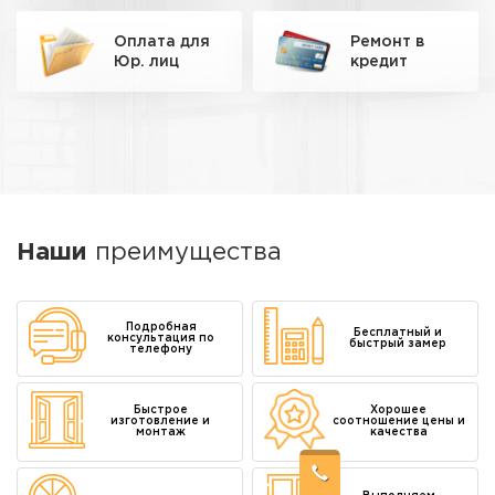
отделки: панели,
гипсокартон, штукатурка,
кварцвинил, МДФ и
Оплата для
Ремонт
в
декоративная плитка.
Юр. лиц
кредит
06
Работаем аккуратно и чисто
без пыли и грязи.
Перекрываем мебель
пленкой, убираем
строительный мусор каждый
день.
07
Наши
преимущества
Полный цикл работ от
демонтажа старого до
вывоза мусора. Вам не
нужно искать и
Подробная
координировать разных
Бесплатный и
консультация по
мастеров.
быстрый замер
телефону
08
Быстрое
Хорошее
Соблюдаем сроки четко по
изготовление и
соотношение цены и
монтаж
качества
договору и графику работ.
Опоздание хотя бы на день
— платим неустойку
деньгами.