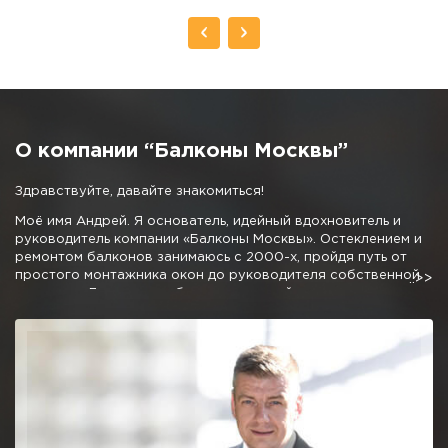
О компании “Балконы Москвы”
Здравствуйте, давайте знакомиться!
Моё имя Андрей. Я основатель, идейный вдохновитель и
руководитель компании «Балконы Москвы». Остеклением и
ремонтом балконов занимаюсь с 2000-х, пройдя путь от
простого монтажника окон до руководителя собственной
компании. Личные наработки и дружный коллектив
позволили мне создать команду профессионалов,
предлагающую отличные условия остекления и
благоустройства балконов и лоджий.
Мне не очень хочется писать про низкие цены, 50% скидки и
10 летнюю гарантию, как это требуют от меня маркетологи,
отмечу одно, мне не стыдно за качество нашей работы.
Можете вызвать десяток компаний сравнивая наш подход и