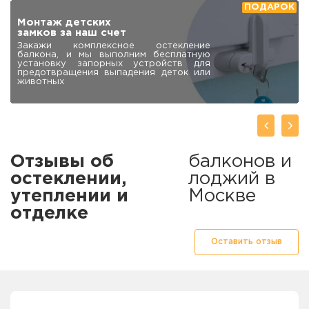
Закажи остекление балкона и
получи скидку на отделку
При выполнении комплекса работ
«остекление + отделка» снижаем цены
на все отделочные материалы до 25 %
Отзывы об
балконов и
остеклении,
лоджий в
утеплении и
Москве
отделке
Оставить отзыв