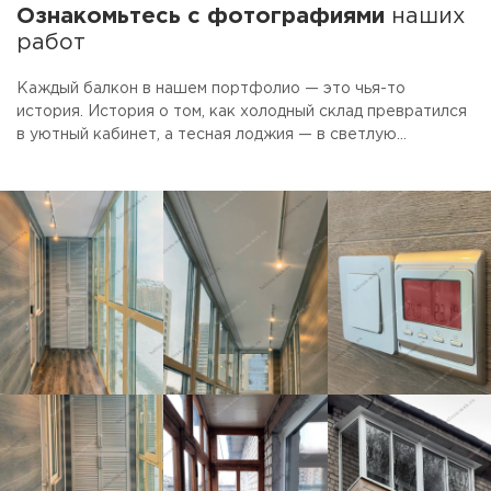
Ознакомьтесь с фотографиями
наших
работ
Каждый балкон в нашем портфолио — это чья-то
история. История о том, как холодный склад превратился
в уютный кабинет, а тесная лоджия — в светлую
столовую. Смотрите фото готовых объектов.
Присматривайте идеи для своего ремонта. А если увидите
то, что нравится — просто скажите, мы сделаем так же.