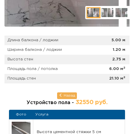
Монтаж плинтуса по периметру лоджии
3. Отделка потолка
Потолок был бетонным. Мы сделали:
Комплексное утепление
Монтаж профилей под ГКЛ
Длина балкона / лоджии
5.00 м
Обшивку влагостойким гипсокартоном
Установку светодиодных светильников
Ширина балкона / лоджии
1.20 м
Шпатлёвку в два прохода с промежуточной сушкой
Покраску
Высота стен
2.75 м
4. Дополнительные работы
2
Площадь пола / потолка
6.00 м
Монтаж скрытой электропроводки из негорючего кабе
2
Площадь стен
21.10 м
Подключение светильников, выключателей и розеток
Монтаж системы «электрический тёплый пол» с устан
датчика контроля температуры (материал заказчика)
Назад
32550 руб.
Устройство пола -
Что в итоге пол
Фото
Услуга
Параметр
Высота цементной стяжки 5 см