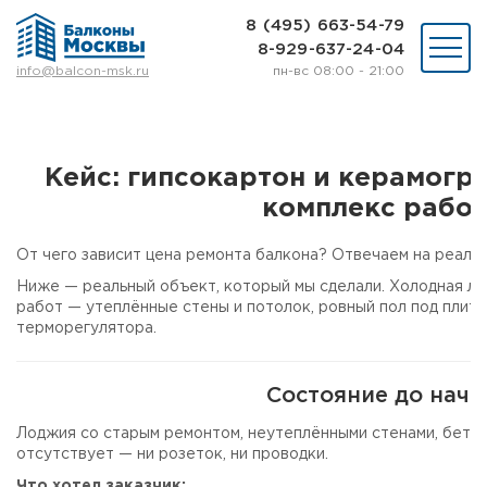
8 (495) 663-54-79
8-929-637-24-04
пн-вс 08:00 - 21:00
info@balcon-msk.ru
Остекление
Ремонт
Утепление
Кейс: гипсокартон и керамогр
Отделка
комплекс работ
Виды остекления
Шкафы на балкон
От чего зависит цена ремонта балкона? Отвечаем на реаль
Цены
Примеры работ
Ниже — реальный объект, который мы сделали. Холодная л
работ — утеплённые стены и потолок, ровный пол под плитк
О нас
терморегулятора.
Статьи и байки
8 (495) 663-54-79
Состояние до нача
8-929-637-24-04
Лоджия со старым ремонтом, неутеплёнными стенами, бетон
отсутствует — ни розеток, ни проводки.
ВЫЗВАТЬ ЗАМЕРЩИКА
Что хотел заказчик: