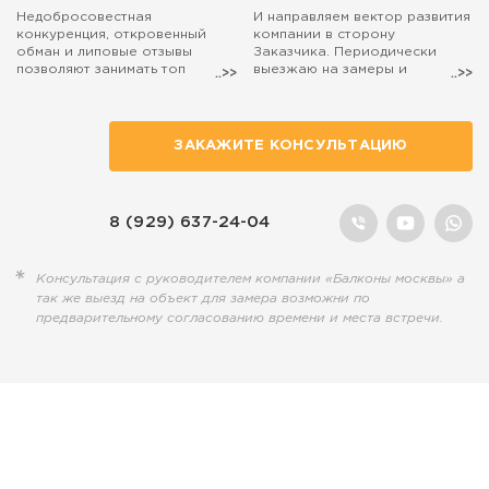
Недобросовестная
И направляем вектор развития
конкуренция, откровенный
компании в сторону
обман и липовые отзывы
Заказчика. Периодически
позволяют занимать топ
выезжаю на замеры и
поиска маркетологам, а
консультации. Если захотите,
настоящие специалисты,
чтобы на расчёт остекления
действительно занятые
балкона выехал лично я, то
полезным делом, остаются на
просто попросите об этом
ЗАКАЖИТЕ КОНСУЛЬТАЦИЮ
обочине...
наших менеджеров.
8 (929) 637-24-04
Консультация с руководителем компании «Балконы москвы» а
так же выезд на объект для замера возможни по
предварительному согласованию времени и места встречи.