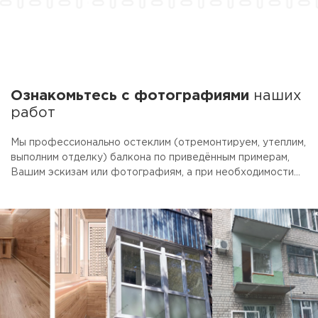
Ознакомьтесь с фотографиями
наших
работ
Мы профессионально остеклим (отремонтируем, утеплим,
выполним отделку) балкона по приведённым примерам,
Вашим эскизам или фотографиям, а при необходимости
предоставим услуги дизайнера. Для облегчения выбора
наши специалисты рассчитают стоимость трёх вариантов
(эконом, вариант "цена-качество" и премиум) с
включением в перечень работ Ваших индивидуальных
пожеланий. Очень надеемся, что Вам понравится наш
подход к делу и качество выполненной работы!