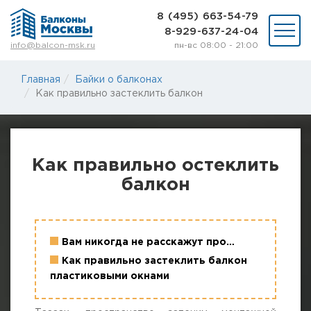
8 (495) 663-54-79
8-929-637-24-04
пн-вс 08:00 - 21:00
info@balcon-msk.ru
Остекление
Главная
Байки о балконах
Ремонт
Как правильно застеклить балкон
Утепление
Отделка
Виды остекления
Шкафы на балкон
Как правильно остеклить
Цены
балкон
Примеры работ
О нас
Статьи и байки
Вам никогда не расскажут про…
8 (495) 663-54-79
Как правильно застеклить балкон
8-929-637-24-04
пластиковыми окнами
ВЫЗВАТЬ ЗАМЕРЩИКА