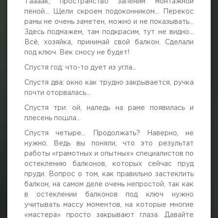
Таааак, пространство запеним монтажной
г. Москва, просп. Мира, 211 корп.2
пеной… Щели скроем подоконником… Перекос
рамы не очень заметен, можно и не показывать…
Здесь подмажем, там подкрасим, тут не видно…
Всё, хозяйка, принимай свой балкон. Сделали
под ключ. Век сносу не будет!
Спустя год: что-то дует из угла…
Спустя два: окно как трудно закрывается, ручка
почти оторвалась…
Спустя три: ой, наледь на раме появилась и
плесень пошла…
Спустя четыре… Продолжать? Наверно, не
нужно. Ведь вы поняли, что это результат
работы «грамотных и опытных» специалистов по
остеклению балконов, которых сейчас пруд
пруди. Вопрос о том, как правильно застеклить
балкон, на самом деле очень непростой, так как
в остеклении балконов под ключ нужно
учитывать массу моментов, на которые многие
«мастера» просто закрывают глаза. Давайте