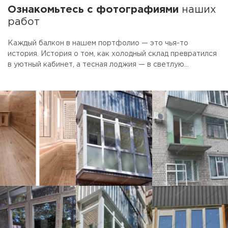
Ознакомьтесь с фотографиями
наших
работ
Каждый балкон в нашем портфолио — это чья-то
история. История о том, как холодный склад превратился
в уютный кабинет, а тесная лоджия — в светлую
столовую. Смотрите фото готовых объектов.
Присматривайте идеи для своего ремонта. А если увидите
то, что нравится — просто скажите, мы сделаем так же.