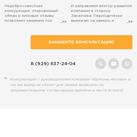
Недобросовестная
И направляем вектор развития
конкуренция, откровенный
компании в сторону
обман и липовые отзывы
Заказчика. Периодически
позволяют занимать топ
выезжаю на замеры и
поиска маркетологам, а
консультации. Если захотите,
настоящие специалисты,
чтобы на расчёт остекления
действительно занятые
балкона выехал лично я, то
полезным делом, остаются на
просто попросите об этом
ЗАКАЖИТЕ КОНСУЛЬТАЦИЮ
обочине...
наших менеджеров.
8 (929) 637-24-04
Консультация с руководителем компании «Балконы москвы» а
так же выезд на объект для замера возможни по
предварительному согласованию времени и места встречи.