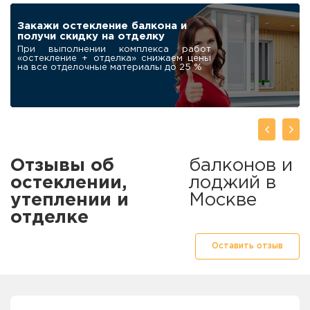
ПОДАРОК
Робот-мойщик для
окон в подарок
нашим клиентам
При заказе остекления балкона под
ключ дарим современный
автоматический мойщик окон
…
Отзывы об
балконов и
остеклении,
лоджий в
утеплении и
Москве
отделке
Оставить отзыв