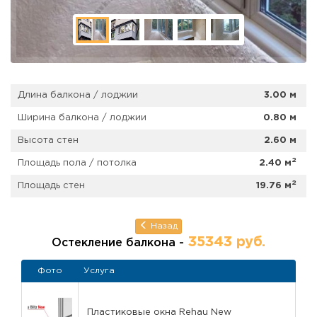
панелями;
Ремонт пола:
уложен черновой пол из OSB плиты;
Дополнительно
к
ремонту балкона
выполнены
электромонтажные работы по установке и
подключению двух потолочных светильников.
Важно!
Точная стоимость ремонта определяется с
Длина балкона / лоджии
3.00 м
учетом текущих рыночных цен на материалы на
Ширина балкона / лоджии
0.80 м
момент заключения договора. Возможна работа без
предоплаты!
Высота стен
2.60 м
2
Площадь пола / потолка
2.40 м
2
Площадь стен
19.76 м
Назад
35343 руб.
Остекление балкона -
Фото
Услуга
Пластиковые окна Rehau New