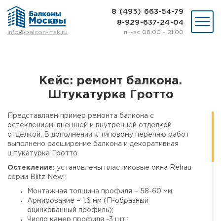
8 (495) 663-54-79
8-929-637-24-04
пн-вс 08:00 - 21:00
info@balcon-msk.ru
Остекление
Ремонт
Утепление
Кейс: ремонт балкона.
Отделка
Штукатурка Гротто
Виды остекления
Шкафы на балкон
Представляем пример ремонта балкона с
Цены
остеклением, внешней и внутренней отделкой
Примеры работ
отделкой. В дополнении к типовому перечню работ
О нас
выполнено расширение балкона и декоративная
Статьи и байки
штукатурка Гротто.
Остекление:
установлены пластиковые окна Rehau
серии Blitz New:
8 (495) 663-54-79
8-929-637-24-04
Монтажная толщина профиля – 58-60 мм;
Армирование – 1,6 мм (П-образный
оцинкованный профиль);
ВЫЗВАТЬ ЗАМЕРЩИКА
Число камер профиля -3 шт.;