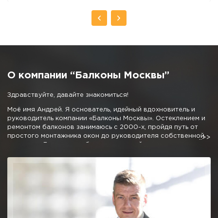
О компании “Балконы Москвы”
Здравствуйте, давайте знакомиться!
Моё имя Андрей. Я основатель, идейный вдохновитель и
руководитель компании «Балконы Москвы». Остеклением и
ремонтом балконов занимаюсь с 2000-х, пройдя путь от
простого монтажника окон до руководителя собственной
компании. Личные наработки и дружный коллектив
позволили мне создать команду профессионалов,
предлагающую отличные условия остекления и
благоустройства балконов и лоджий.
Мне не очень хочется писать про низкие цены, 50% скидки и
10 летнюю гарантию, как это требуют от меня маркетологи,
отмечу одно, мне не стыдно за качество нашей работы.
Можете вызвать десяток компаний сравнивая наш подход и