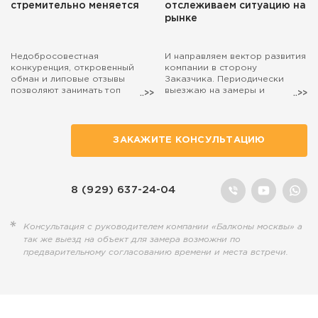
стремительно меняется
отслеживаем ситуацию на
рынке
Недобросовестная
И направляем вектор развития
конкуренция, откровенный
компании в сторону
обман и липовые отзывы
Заказчика. Периодически
позволяют занимать топ
выезжаю на замеры и
поиска маркетологам, а
консультации. Если захотите,
настоящие специалисты,
чтобы на расчёт остекления
действительно занятые
балкона выехал лично я, то
полезным делом, остаются на
просто попросите об этом
ЗАКАЖИТЕ КОНСУЛЬТАЦИЮ
обочине...
наших менеджеров.
8 (929) 637-24-04
Консультация с руководителем компании «Балконы москвы» а
так же выезд на объект для замера возможни по
предварительному согласованию времени и места встречи.