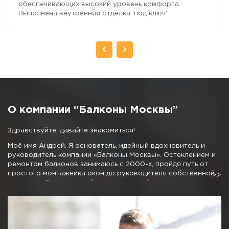
обеспечивающих высокий уровень комфорта.
Выполнена внутренняя отделка 'под ключ'.
О компании “Балконы Москвы”
Здравствуйте, давайте знакомиться!
Моё имя Андрей. Я основатель, идейный вдохновитель и
руководитель компании «Балконы Москвы». Остеклением и
ремонтом балконов занимаюсь с 2000-х, пройдя путь от
простого монтажника окон до руководителя собственной
компании. Личные наработки и дружный коллектив
позволили мне создать команду профессионалов,
предлагающую отличные условия остекления и
благоустройства балконов и лоджий.
Мне не очень хочется писать про низкие цены, 50% скидки и