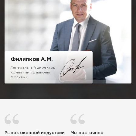
10 летнюю гарантию, как это требуют от меня маркетологи,
отмечу одно, мне не стыдно за качество нашей работы.
Можете вызвать десяток компаний сравнивая наш подход и
ценовую политику и убедитесь, что с нами можно и нужно
иметь дело.
Надеюсь на честное и взаимовыгодное сотрудничество!
Филипков А.М.
Генеральный директор
компании «Балконы
Москвы»
Рынок оконной индустрии
Мы постоянно