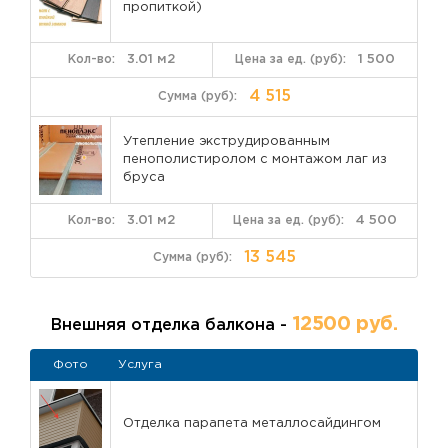
Посмотрите другие примеры
отделки балконов в
пропиткой)
Москве
с ценами в нашем портфолио и закажите
бесплатную консультацию или замер!
3.01 м2
1 500
4 515
Утепление экструдированным
пенополистиролом с монтажом лаг из
бруса
3.01 м2
4 500
13 545
12500 руб.
Внешняя отделка балкона -
Фото
Услуга
Отделка парапета металлосайдингом