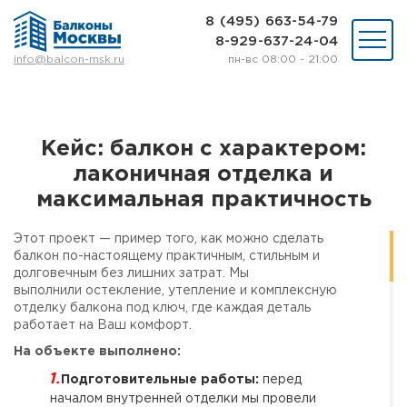
8 (495) 663-54-79
8-929-637-24-04
пн-вс 08:00 - 21:00
info@balcon-msk.ru
Остекление
Ремонт
Утепление
Кейс: балкон с характером:
Отделка
лаконичная отделка и
Виды остекления
Шкафы на балкон
максимальная практичность
Цены
Примеры работ
Этот проект — пример того, как можно сделать
балкон по-настоящему практичным, стильным и
О нас
долговечным без лишних затрат. Мы
Статьи и байки
выполнили остекление, утепление и комплексную
отделку балкона под ключ, где каждая деталь
работает на Ваш комфорт.
8 (495) 663-54-79
8-929-637-24-04
На объекте выполнено:
Подготовительные работы:
перед
ВЫЗВАТЬ ЗАМЕРЩИКА
началом внутренней отделки мы провели