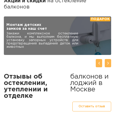
Акции и скидки
на остекление
балконов
Закажи остекление балкона и
получи скидку на отделку
При выполнении комплекса работ
«остекление + отделка» снижаем цены
на все отделочные материалы до 25 %
Отзывы об
балконов и
остеклении,
лоджий в
утеплении и
Москве
отделке
Оставить отзыв