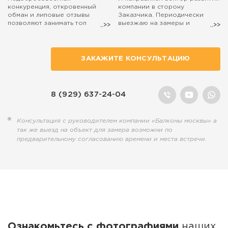
конкуренция, откровенный
компании в сторону
обман и липовые отзывы
Заказчика. Периодически
позволяют занимать топ
выезжаю на замеры и
поиска маркетологам, а
консультации. Если захотите,
настоящие специалисты,
чтобы на расчёт остекления
действительно занятые
балкона выехал лично я, то
полезным делом, остаются на
просто попросите об этом
ЗАКАЖИТЕ КОНСУЛЬТАЦИЮ
обочине...
наших менеджеров.
8 (929) 637-24-04
Консультация с руководителем компании «Балконы москвы» а
так же выезд на объект для замера возможни по
предварительному согласованию времени и места встречи.
Ознакомьтесь с фотографиями
наших