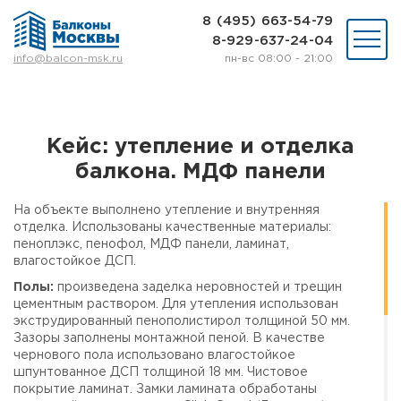
8 (495) 663-54-79
8-929-637-24-04
пн-вс 08:00 - 21:00
info@balcon-msk.ru
Остекление
Ремонт
Утепление
Кейс: утепление и отделка
Отделка
балкона. МДФ панели
Виды остекления
Шкафы на балкон
На объекте выполнено утепление и внутренняя
Цены
отделка. Использованы качественные материалы:
Примеры работ
пеноплэкс, пенофол, МДФ панели, ламинат,
О нас
влагостойкое ДСП.
Статьи и байки
Полы:
произведена заделка неровностей и трещин
цементным раствором. Для утепления использован
экструдированный пенополистирол толщиной 50 мм.
8 (495) 663-54-79
Зазоры заполнены монтажной пеной. В качестве
8-929-637-24-04
чернового пола использовано влагостойкое
шпунтованное ДСП толщиной 18 мм. Чистовое
покрытие ламинат. Замки ламината обработаны
ВЫЗВАТЬ ЗАМЕРЩИКА