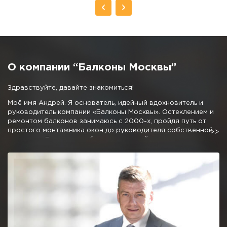
О компании “Балконы Москвы”
Здравствуйте, давайте знакомиться!
Моё имя Андрей. Я основатель, идейный вдохновитель и
руководитель компании «Балконы Москвы». Остеклением и
ремонтом балконов занимаюсь с 2000-х, пройдя путь от
простого монтажника окон до руководителя собственной
компании. Личные наработки и дружный коллектив
позволили мне создать команду профессионалов,
предлагающую отличные условия остекления и
благоустройства балконов и лоджий.
Мне не очень хочется писать про низкие цены, 50% скидки и
10 летнюю гарантию, как это требуют от меня маркетологи,
отмечу одно, мне не стыдно за качество нашей работы.
Можете вызвать десяток компаний сравнивая наш подход и
ценовую политику и убедитесь, что с нами можно и нужно