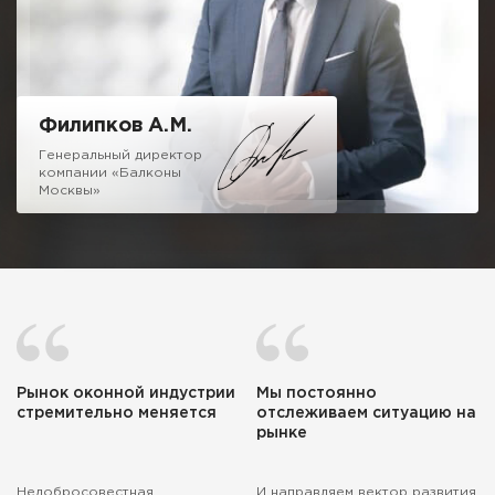
иметь дело.
Надеюсь на честное и взаимовыгодное сотрудничество!
Филипков А.М.
Генеральный директор
компании «Балконы
Москвы»
Рынок оконной индустрии
Мы постоянно
стремительно меняется
отслеживаем ситуацию на
рынке
Недобросовестная
И направляем вектор развития