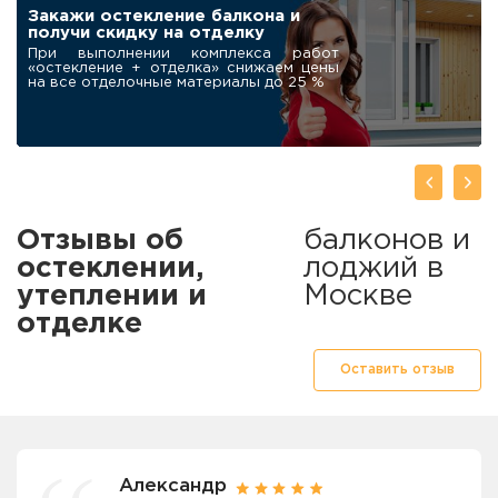
Робот-мойщик для
окон в подарок
нашим клиентам
При заказе остекления балкона под
ключ дарим современный
автоматический мойщик окон
Отзывы об
балконов и
остеклении,
лоджий в
утеплении и
Москве
отделке
Оставить отзыв
Александр