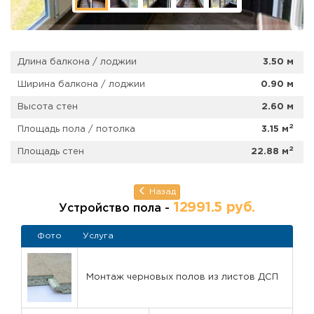
представленных на сайте. Надеемся на
взаимопонимание и плодотворное сотрудничество!
Длина балкона / лоджии
3.50 м
Ширина балкона / лоджии
0.90 м
Высота стен
2.60 м
2
Площадь пола / потолка
3.15 м
2
Площадь стен
22.88 м
Назад
12991.5 руб.
Устройство пола -
Фото
Услуга
Монтаж черновых полов из листов ДСП