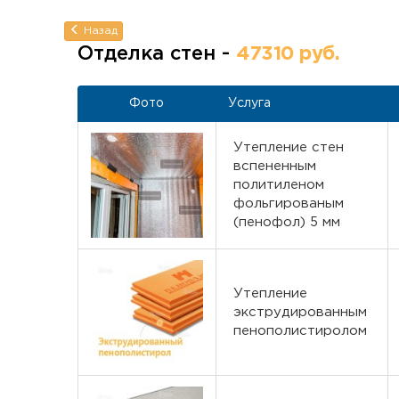
Назад
Отделка стен -
47310 руб.
Фото
Услуга
Утепление стен
вспененным
политиленом
фольгированым
(пенофол) 5 мм
Утепление
экструдированным
пенополистиролом