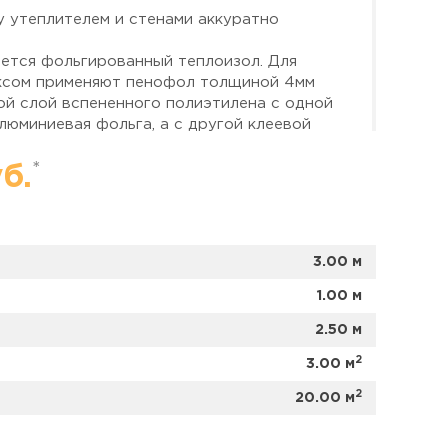
 утеплителем и стенами аккуратно
яется фольгированный теплоизол. Для
эксом применяют пенофол толщиной 4мм
ой слой вспененного полиэтилена с одной
люминиевая фольга, а с другой клеевой
обрешетки из сосновой рейки с
*
б.
ебиозащитным раствором;
пления балкона
произведён монтаж
расцветок.
ты по монтажу и подключению к
3.00 м
розеток для питания обогревателя и других
1.00 м
2.50 м
еплителя с клеевой основой (тип С)
чему обеспечивается 100% защита от
2
3.00 м
ой основы (тип А) можно крепить стык в
2
й швов фольгированным скотчем.
20.00 м