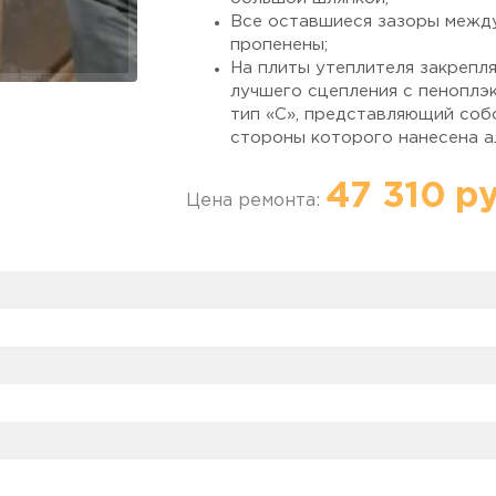
Все оставшиеся зазоры между
пропенены;
На плиты утеплителя закрепл
лучшего сцепления с пенопл
тип «С», представляющий соб
стороны которого нанесена а
раствор;
Выполнен монтаж деревянной 
47 310 ру
Цена ремонта:
последующей обработкой огн
На заключительном этапе
уте
глянцевых ПВХ панелей двух 
Дополнительно:
Произведены рабо
электросети блока электрических 
бытовых электроприборов.
Важно!
Монтаж фольгированного ут
выполняется внахлест, благодаря 
продувания. Утеплитель без клеев
стык с последующей герметизацие