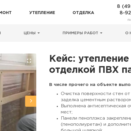
8 (49
8-9
МОНТ
УТЕПЛЕНИЕ
ОТДЕЛКА
п
Н
ЦЕНЫ
ПРИМЕРЫ РАБОТ
О 
Кейс: утепление
отделкой ПВХ п
В числе прочего на объекте выпо
Очистка поверхности стен от
заделка цементным раствором
Выполнена антисептическая 
мест;
Панели пеноплэкса закреплен
(пенополиуретан) и дополнит
большой шляпкой;