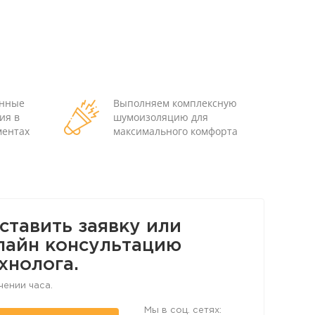
енные
Выполняем комплексную
ия в
шумоизоляцию для
ментах
максимального комфорта
ставить заявку или
лайн консультацию
хнолога.
чении часа.
Мы в соц. сетях: