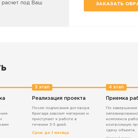
 расчет под Ваш
ЗАКАЗАТЬ ОБР
ть
3 этап
4 этап
ка
Реализация проекта
Приемка ра
После подписания договора
По завершении
ения
бригада завозит материал и
запланированн
и
приступает к работе в
комплекса рабо
рами
течении 3-5 дней.
контрольную пр
сдачу объекта.
Срок: до 1 месяца