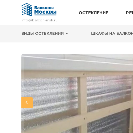
ОСТЕКЛЕНИЕ
РЕ
Остекление
info@balcon-msk.ru
Ремонт
Утепление
ВИДЫ ОСТЕКЛЕНИЯ
ШКАФЫ НА БАЛКО
Отделка
Виды остекления
Шкафы на балкон
Цены
Примеры работ
О нас
Статьи и байки
8 (495) 663-54-79
8-929-637-24-04
ВЫЗВАТЬ ЗАМЕРЩИКА
г. Москва, просп. Мира, 211 корп.2