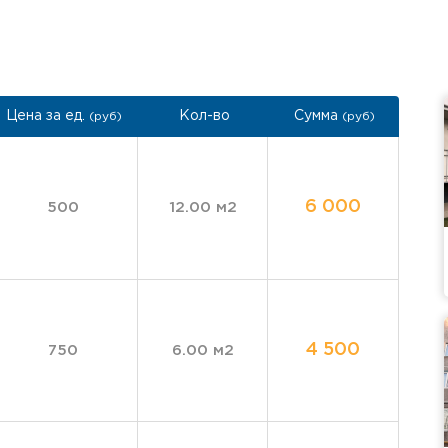
Цена за ед.
Кол-во
Сумма
(руб)
(руб)
6 000
500
12.00 м2
4 500
750
6.00 м2