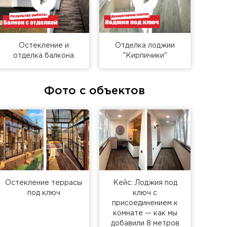
аем понятный процесс с гарантией
:
замер, консультация, 3D-визуализация.
:
фиксация озвученной при замере цены,
Остекление и
Отделка лоджии
аты.
отделка балкона
"Кирпичики"
ие:
конструкции производятся на проверенном
ическому заданию.
установка остекления выполняетмя силами
Фото с объектов
всех норм.
и и монтаж.
текления
рассчитывается индивидуально и
и балкона и выбранных опций (тип
кон?
Пришлите нам фото Вашего балкона в
 расчета. Мы подготовим для Вас
азличных ценовых категорий.
Остекление террасы
Кейс: Лоджия под
под ключ
ключ с
присоединением к
комнате — как мы
добавили 8 метров