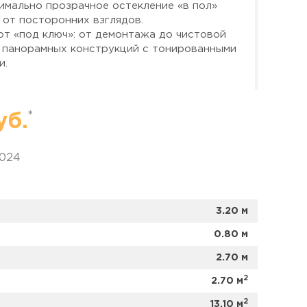
симально прозрачное остекление «в пол»
 от посторонних взглядов.
т «под ключ»: от демонтажа до чистовой
х панорамных конструкций с тонированными
и.
:
Для изготовления окон применили
*
уб.
 чтобы балкон обладал абсолютной
х нагрузках и сезонных перепадах
2024
я:
теплое ПВХ остекление от пола до
Brusbox).
 толщиной 32 мм. Сохраняют приватность,
3.20 м
повышенными теплоизоляционными
0.80 м
камерный профиль с увеличенным на 30%
шагом крепления для сохранения
2.70 м
2
2.70 м
чками прижима, обеспечивающая
и защиту от продувания.
2
13.10 м