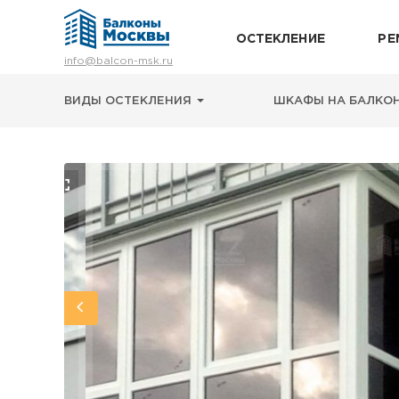
ОСТЕКЛЕНИЕ
РЕ
Остекление
info@balcon-msk.ru
Ремонт
Утепление
ВИДЫ ОСТЕКЛЕНИЯ
ШКАФЫ НА БАЛКО
Отделка
Виды остекления
Шкафы на балкон
Цены
Примеры работ
О нас
Статьи и байки
8 (495) 663-54-79
8-929-637-24-04
ВЫЗВАТЬ ЗАМЕРЩИКА
г. Москва, просп. Мира, 211 корп.2