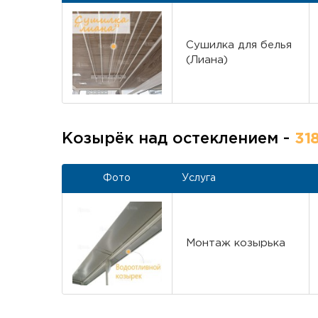
Сушилка для белья
(Лиана)
Козырёк над остеклением -
31
Фото
Услуга
Монтаж козырька