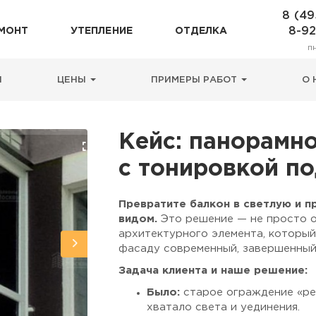
8 (49
8-9
МОНТ
УТЕПЛЕНИЕ
ОТДЕЛКА
п
Н
ЦЕНЫ
ПРИМЕРЫ РАБОТ
О 
Кейс: панорамн
с тонировкой п
Превратите балкон в светлую и п
видом.
Это решение — не просто о
архитектурного элемента, который
фасаду современный, завершенный
Задача клиента и наше решение:
Было:
старое ограждение «рез
хватало света и уединения.