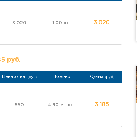
Наш подход к работе:
Мы предлаг
результата:
Бесплатный выезд инженера
3 020
3 020
1.00 шт.
Прозрачная смета и договор
возможность работы без предопл
Контролируемое изготовлен
заводе-партнере по нашему техн
Профессиональный монтаж:
опытной бригады с соблюдением 
85 руб.
Гарантия 5 лет
на конструкци
Важно:
стоимость
панорамного ос
Цена за ед.
Кол-во
Сумма
(руб)
(руб)
зависит от размеров, конфигураци
тонировки, фурнитура).
Хотите такой же эффектный бал
мессенджер для предварительного
3 185
650
4.90 м. пог.
несколько вариантов остекления р