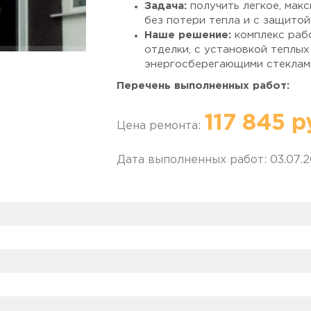
Задача:
получить легкое, мак
без потери тепла и с защитой
Наше решение:
комплекс рабо
отделки, с установкой теплы
энергосберегающими стеклам
Перечень выполненных работ:
1. Установили надежные ПВХ окна
117 845 р
усиленный армированный профиль,
Цена ремонта:
надежностью при высоких ветровы
температуры.
Дата выполненных работ: 03.07.
Светопрозрачная конструкци
потолка (профильная система 
Стеклопакеты:
тонированные,
пропускают свет, обладают 
свойствами.
Армирование:
усиленный трех
армированием и уменьшенным 
геометрии на десятилетия.
Фурнитура:
Roto
с шестью то
максимальную герметичность 