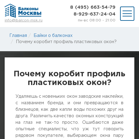
8 (495) 663-54-79
8-929-637-24-04
пн-вс 08:00 - 21:00
info@balcon-msk.ru
Остекление
Главная
Байки о балконах
Ремонт
Почему коробит профиль пластиковых окон?
Утепление
Отделка
Виды остекления
Шкафы на балкон
Почему коробит профиль
Цены
пластиковых окон?
Примеры работ
О нас
Статьи и байки
Удаляешь с новеньких окон заводские наклейки,
с названием бренда, и они превращаются в
близнецов, как две капли воды похожих друг на
8 (495) 663-54-79
друга. Различить качество оконных конструкций
8-929-637-24-04
на глаз не так-то просто. Ошибаются даже
опытные специалисты, что уж тут говорить
ВЫЗВАТЬ ЗАМЕРЩИКА
рядовом покупателе, выбирающем окна пару