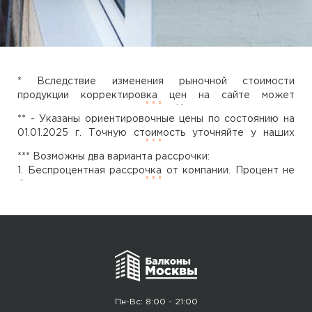
* Вследствие изменения рыночной стоимости
продукции корректировка цен на сайте может
занимать некоторое время. Исходя из этого вся
** - Указаны ориентировочные цены по состоянию на
представленная на сайте информация не является
01.01.2025 г. Точную стоимость уточняйте у наших
публичной офертой согласно статьи ст. 437
менеджеров.
Гражданского кодекса РФ. Точную стоимость можно
*** Возможны два варианта рассрочки:
рассчитать только после проведения замеров и
1. Беспроцентная рассрочка от компании. Процент не
обследования застекляемого объекта нашими
берется, а сумма по договору делится на равные части.
специалистами.
Срок рассрочки от 2-х до 4-х месяцев. Возможность
предоставления рассматривает наш специалист после
переговоров с заказчиком. Имейте ввиду, при больших
объемах работы, например, при заказе балкона под
ключ, положительное решение о беспроцентной
рассрочке принимается в 99 % случаев!!!
2. Рассрочка через банк. Переплата в этом случае
составит 1-2 % в месяц. Процент небольшой и
Пн-Вс: 8:00 - 21:00
сопоставим с ростом цен на оконные конструкции за