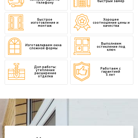
быстрый замер
телефону
Быстрое
Хорошее
изготовление и
соотношение цены и
монтаж
качества
Выполняем
Изготавливаем окна
остекление под
сложной формы
ключ
Доп работы:
Работаем с
утепление
гарантией
расширение
5 лет
отделка