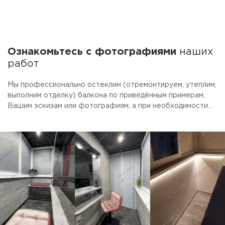
Ознакомьтесь с фотографиями
наших
работ
Мы профессионально остеклим (отремонтируем, утеплим,
выполним отделку) балкона по приведённым примерам,
Вашим эскизам или фотографиям, а при необходимости
предоставим услуги дизайнера. Для облегчения выбора
наши специалисты рассчитают стоимость трёх вариантов
(эконом, вариант "цена-качество" и премиум) с
включением в перечень работ Ваших индивидуальных
пожеланий. Очень надеемся, что Вам понравится наш
подход к делу и качество выполненной работы!