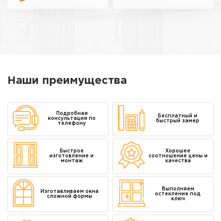
Наши преимущества
Подробная
Бесплатный и
консультация по
быстрый замер
телефону
Быстрое
Хорошее
изготовление и
соотношение цены и
монтаж
качества
Выполняем
Изготавливаем окна
остекление под
сложной формы
ключ