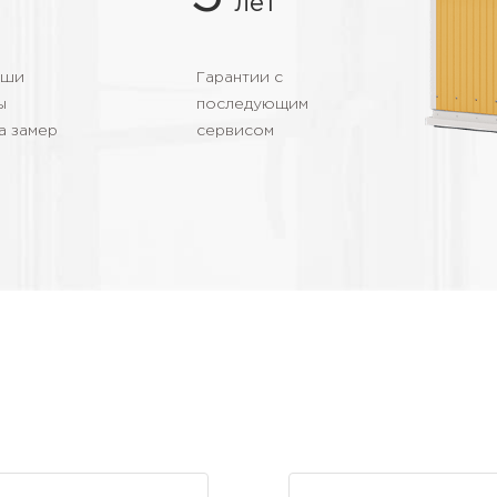
й
лет
аши
Гарантии с
ы
последующим
а замер
сервисом