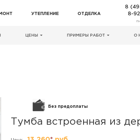
8 (49
8-9
МОНТ
УТЕПЛЕНИЕ
ОТДЕЛКА
п
 из дерева и ПВХ
Н
ЦЕНЫ
ПРИМЕРЫ РАБОТ
О 
Без предоплаты
Тумба встроенная из де
13 260
*
руб.