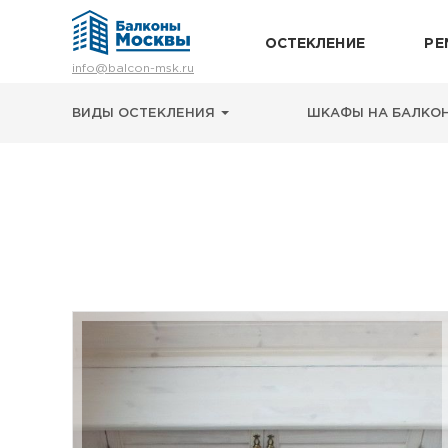
ОСТЕКЛЕНИЕ
РЕ
Остекление
info@balcon-msk.ru
Ремонт
Главная
Шкафы на балкон
Тумба встроенная
Утепление
ВИДЫ ОСТЕКЛЕНИЯ
ШКАФЫ НА БАЛКО
Отделка
Виды остекления
Шкафы на балкон
Цены
Примеры работ
О нас
Статьи и байки
8 (495) 663-54-79
8-929-637-24-04
ВЫЗВАТЬ ЗАМЕРЩИКА
г. Москва, просп. Мира, 211 корп.2