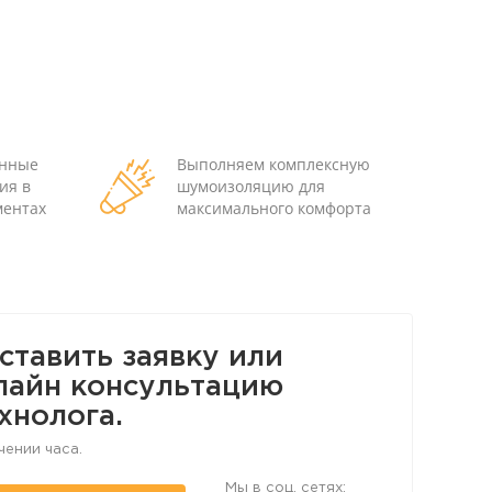
енные
Выполняем комплексную
ия в
шумоизоляцию для
ментах
максимального комфорта
ставить заявку или
лайн консультацию
хнолога.
чении часа.
Мы в соц. сетях: