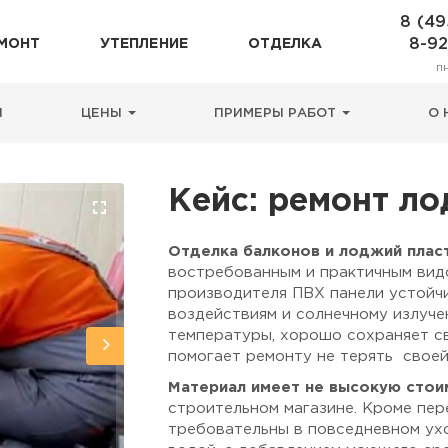
8 (49
8-9
МОНТ
УТЕПЛЕНИЕ
ОТДЕЛКА
п
Н
ЦЕНЫ
ПРИМЕРЫ РАБОТ
О 
Кейс: ремонт л
Отделка балконов и лоджий плас
востребованным и практичным вид
производителя ПВХ панели устойчи
воздействиям и солнечному излуче
температуры, хорошо сохраняет св
помогает ремонту не терять свое
Материал имеет не высокую стои
строительном магазине. Кроме пер
требовательны в повседневном ух