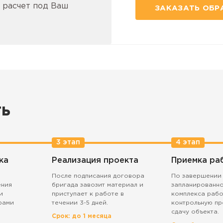
 расчет под Ваш
ЗАКАЗАТЬ ОБР
ть
3 этап
4 этап
ка
Реализация проекта
Приемка ра
После подписания договора
По завершении
ения
бригада завозит материал и
запланированн
и
приступает к работе в
комплекса рабо
рами
течении 3-5 дней.
контрольную пр
сдачу объекта.
Срок: до 1 месяца