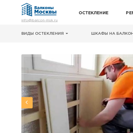
ОСТЕКЛЕНИЕ
РЕ
Остекление
info@balcon-msk.ru
Ремонт
Утепление
ВИДЫ ОСТЕКЛЕНИЯ
ШКАФЫ НА БАЛКО
Отделка
Виды остекления
Шкафы на балкон
Цены
Примеры работ
О нас
Статьи и байки
8 (495) 663-54-79
8-929-637-24-04
ВЫЗВАТЬ ЗАМЕРЩИКА
г. Москва, просп. Мира, 211 корп.2