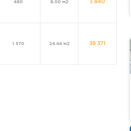
3 840
480
8.00 м2
38 371
1 570
24.44 м2