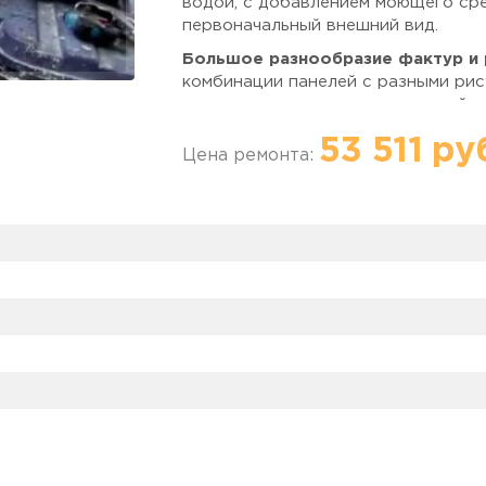
водой, с добавлением моющего сре
первоначальный внешний вид.
Большое разнообразие фактур и 
комбинации панелей с разными ри
создания индивидуального дизайн
Компания Балконы Москвы выполн
53 511 ру
Цена ремонта:
вагонкой, гипсокартоном, ламинато
Работаем без посредников и пред