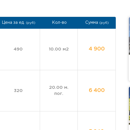
Цена за ед.
Кол-во
Сумма
(руб)
(руб)
4 900
490
10.00 м2
20.00 м.
6 400
320
пог.