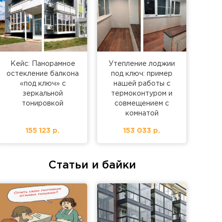
Кейс: Панорамное
Утепление лоджии
остекление балкона
под ключ: пример
«под ключ» с
нашей работы с
зеркальной
термоконтуром и
тонировкой
совмещением с
комнатой
155 123 р.
153 033 р.
Статьи и байки