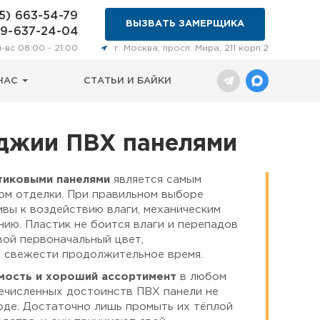
5) 663-54-79
ВЫЗВАТЬ ЗАМЕРЩИКА
29-637-24-04
н-вс 08:00 - 21:00
г. Москва, просп. Мира, 211 корп.2
НАС
СТАТЬИ И БАЙКИ
оджии ПВХ панелями
тиковыми панелями
является самым
ом отделки. При правильном выборе
вы к воздействию влаги, механическим
нию. Пластик не боится влаги и перепадов
ой первоначальный цвет,
й свежести продолжительное время.
мость и хороший ассортимент
в любом
ечисленных достоинств ПВХ панели не
оде. Достаточно лишь промыть их тёплой