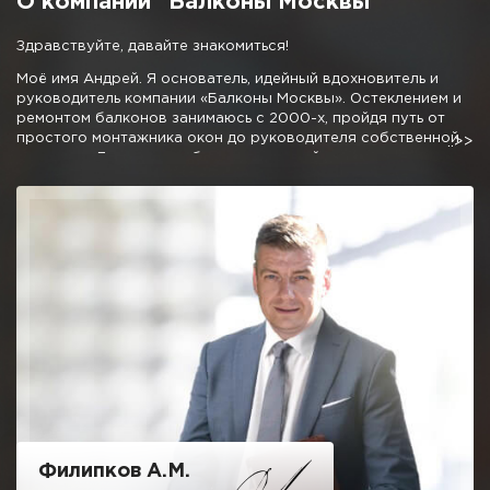
О компании “Балконы Москвы”
Здравствуйте, давайте знакомиться!
Моё имя Андрей. Я основатель, идейный вдохновитель и
руководитель компании «Балконы Москвы». Остеклением и
ремонтом балконов занимаюсь с 2000-х, пройдя путь от
простого монтажника окон до руководителя собственной
компании. Личные наработки и дружный коллектив
позволили мне создать команду профессионалов,
предлагающую отличные условия остекления и
благоустройства балконов и лоджий.
Мне не очень хочется писать про низкие цены, 50% скидки и
10 летнюю гарантию, как это требуют от меня маркетологи,
отмечу одно, мне не стыдно за качество нашей работы.
Можете вызвать десяток компаний сравнивая наш подход и
ценовую политику и убедитесь, что с нами можно и нужно
иметь дело.
Надеюсь на честное и взаимовыгодное сотрудничество!
Филипков А.М.