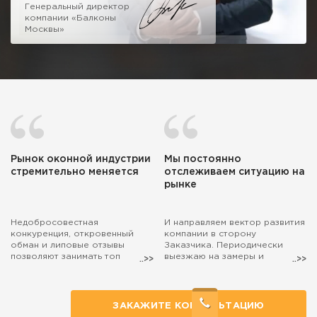
Генеральный директор
компании «Балконы
Москвы»
Рынок оконной индустрии
Мы постоянно
стремительно меняется
отслеживаем ситуацию на
рынке
Недобросовестная
И направляем вектор развития
конкуренция, откровенный
компании в сторону
обман и липовые отзывы
Заказчика. Периодически
позволяют занимать топ
выезжаю на замеры и
поиска маркетологам, а
консультации. Если захотите,
настоящие специалисты,
чтобы на расчёт остекления
действительно занятые
балкона выехал лично я, то
полезным делом, остаются на
просто попросите об этом
ЗАКАЖИТЕ КОНСУЛЬТАЦИЮ
обочине...
наших менеджеров.