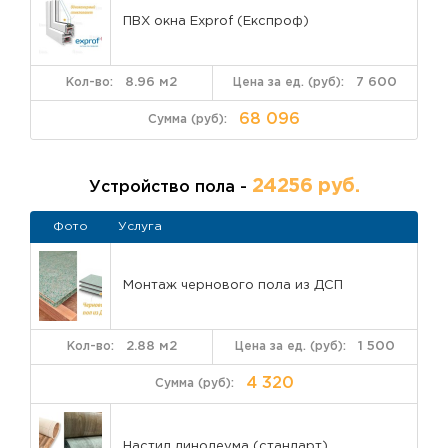
Армирование 1,6 мм — исключает деформацию от ветр
ПВХ окна Exprof (Експроф)
i-стеклопакет дороже обычного, но окупается за 2 зи
Вывод:
остекление занимает 40–50% всей сметы. Это норма
остальные работы бесполезны.
8.96 м2
7 600
68 096
3. Внешняя отделка пара
Необходимо было выполнить обшивку парапета. Мы сделали
24256 руб.
Устройство пола -
Сварной каркас из профильной трубы 20×30 мм.
Закрепили профлист волной 8 мм, толщина металла 0,6 
Фото
Услуга
Статья расходов:
всего 10–12% от сметы. Зато парапет за
осадков и ветра. И выглядит аккуратно.
Монтаж чернового пола из ДСП
2.88 м2
1 500
4. Внутренняя отделк
4 320
Стены и потолок:
Потолок: глянцевые белые ПВХ-панели (визуально вы
Настил линолеума (стандарт)