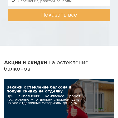
Освещение, розетки, эл. полы
Показать все
Акции и скидки
на остекление
балконов
ПОДАРОК
Робот-мойщик для
окон в подарок
нашим клиентам
При заказе остекления балкона под
ключ дарим современный
автоматический мойщик окон