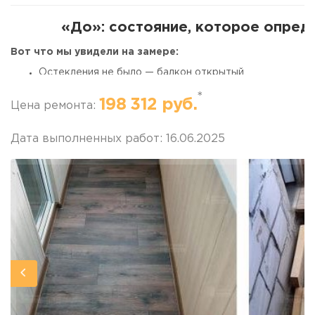
г. Москва, просп. Мира, 211 корп.2
«До»: состояние, которое опред
Вот что мы увидели на замере:
Остекления не было — балкон открытый.
Бетонные полы и потолок, парапет со следами коррози
*
Потёки от дождя и снега.
198 312 руб.
Цена ремонта:
Углы с признаками сырости и начинающегося грибка.
Влияние на смету:
потребовалась полноценная подготовка 
Дата выполненных работ: 16.06.2025
антигрибковая обработка, сушка влажных зон. Это не «хоте
этого через год вся отделка пошла бы волнами и запахом пл
Задача клиента
Получить круглогодичное тёплое помещение. Без сквозняков
Бюджет — средний, но с расчётом на долговечность.
Разбор сметы: этапы и ц
1. Подготовка (то, на чём обычно 