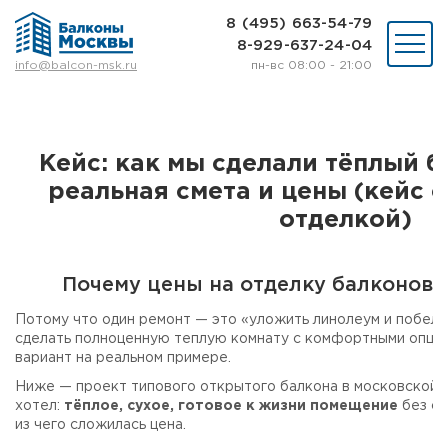
8 (495) 663-54-79
8-929-637-24-04
пн-вс 08:00 - 21:00
info@balcon-msk.ru
Остекление
Ремонт
Утепление
Кейс: как мы сделали тёплый б
Отделка
реальная смета и цены (кейс 
Виды остекления
Шкафы на балкон
отделкой)
Цены
Примеры работ
Почему цены на отделку балконов у
О нас
Статьи и байки
Потому что один ремонт — это «уложить линолеум и побелит
сделать полноценную теплую комнату с комфортными опция
вариант на реальном примере.
8 (495) 663-54-79
8-929-637-24-04
Ниже — проект типового открытого балкона в московской 
хотел:
тёплое, сухое, готовое к жизни помещение
без с
из чего сложилась цена.
ВЫЗВАТЬ ЗАМЕРЩИКА