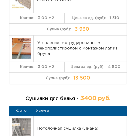
документ, который защищает ваши инвестиции.
Готовы превратить балкон в любимое место
3.00 м2
1 310
квартиры?
Не откладывайте комфорт. Напишите
нам прямо сейчас, чтобы получить бесплатную
3 930
консультацию и
заказать французское остекление
балкона
под ключ.
Утепление экструдированным
пенополистиролом с монтажом лаг из
бруса
3.00 м2
4 500
13 500
3400 руб.
Сушилки для белья -
Фото
Услуга
Потолочная сушилка (Лиана)