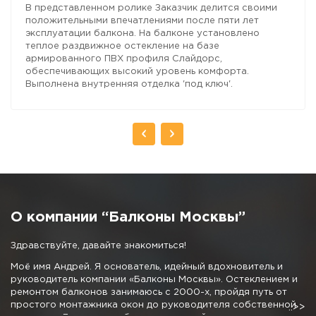
В представленном ролике Заказчик делится своими
положительными впечатлениями после пяти лет
эксплуатации балкона. На балконе установлено
теплое раздвижное остекление на базе
армированного ПВХ профиля Слайдорс,
обеспечивающих высокий уровень комфорта.
Выполнена внутренняя отделка 'под ключ'.
О компании “Балконы Москвы”
Здравствуйте, давайте знакомиться!
Моё имя Андрей. Я основатель, идейный вдохновитель и
руководитель компании «Балконы Москвы». Остеклением и
ремонтом балконов занимаюсь с 2000-х, пройдя путь от
простого монтажника окон до руководителя собственной