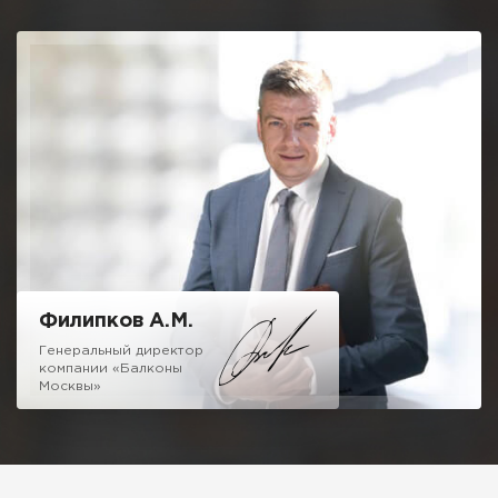
компании. Личные наработки и дружный коллектив
позволили мне создать команду профессионалов,
предлагающую отличные условия остекления и
благоустройства балконов и лоджий.
Мне не очень хочется писать про низкие цены, 50% скидки и
10 летнюю гарантию, как это требуют от меня маркетологи,
отмечу одно, мне не стыдно за качество нашей работы.
Можете вызвать десяток компаний сравнивая наш подход и
ценовую политику и убедитесь, что с нами можно и нужно
иметь дело.
Надеюсь на честное и взаимовыгодное сотрудничество!
Филипков А.М.
Генеральный директор
компании «Балконы
Москвы»