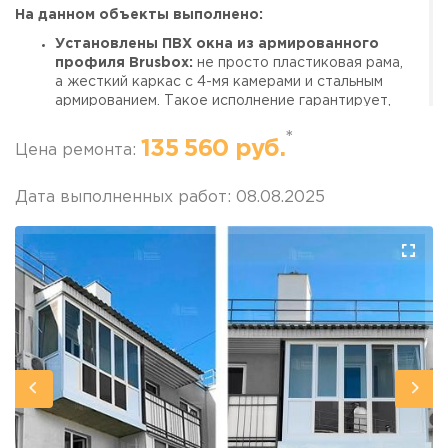
На данном объекты выполнено:
г. Москва, просп. Мира, 211 корп.2
Установлены ПВХ окна из армированного
профиля Brusbox:
не просто пластиковая рама,
а жесткий каркас с 4-мя камерами и стальным
армированием. Такое исполнение гарантирует,
что через годы конструкция не просядет и
*
створки не перекосится.
135 560 руб.
Цена ремонта:
Стеклопакет 32 мм с тонировкой
SOLAR:
Прочное энергосберегающее стекло
Дата выполненных работ: 08.08.2025
со специальным напылением. Оно не выцветает
со временем и не царапается.
Фурнитура:
немецкая с интеллектуальной
системой микропроветривания и
многоточечного запирания. Окно открывается
легко и фиксируется надежно, как дверь
премиального автомобиля.
Отделка:
потолок обшит ПВХ панелями, на
полу уложено черновое покрытие из ДСП и
линолеум.
Преимущества данного варианта:
Эффект одностороннего зеркала:
для
соседей Ваш балкон — элегантное зеркальное