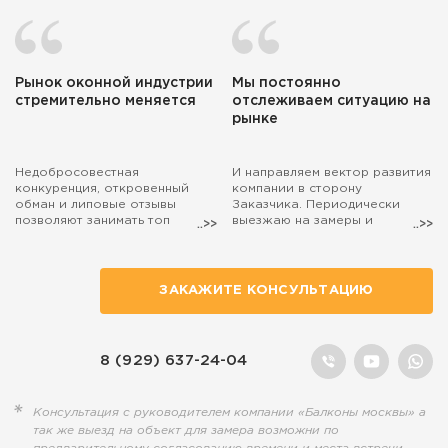
Рынок оконной индустрии
Мы постоянно
стремительно меняется
отслеживаем ситуацию на
рынке
Недобросовестная
И направляем вектор развития
конкуренция, откровенный
компании в сторону
обман и липовые отзывы
Заказчика. Периодически
позволяют занимать топ
выезжаю на замеры и
поиска маркетологам, а
консультации. Если захотите,
настоящие специалисты,
чтобы на расчёт остекления
действительно занятые
балкона выехал лично я, то
полезным делом, остаются на
просто попросите об этом
ЗАКАЖИТЕ КОНСУЛЬТАЦИЮ
обочине...
наших менеджеров.
8 (929) 637-24-04
Консультация с руководителем компании «Балконы москвы» а
так же выезд на объект для замера возможни по