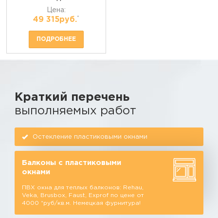
Цена:
*
49 315руб.
ПОДРОБНЕЕ
Краткий перечень
выполняемых работ
Остекление пластиковыми окнами
Балконы с пластиковыми
окнами
ПВХ окна для теплых балконов: Rehau,
Veka, Brusbox, Faust, Exprof по цене от
4000 *руб/кв.м. Немецкая фурнитура!