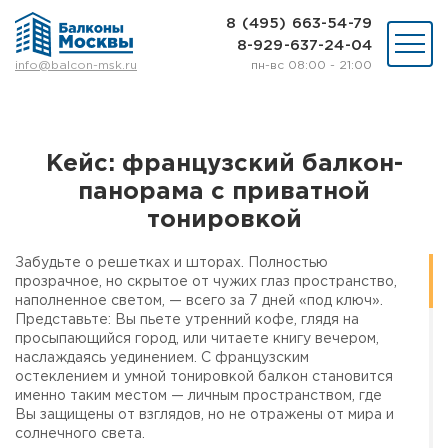
8 (495) 663-54-79
8-929-637-24-04
пн-вс 08:00 - 21:00
info@balcon-msk.ru
Остекление
Ремонт
Утепление
Кейс: французский балкон-
Отделка
панорама с приватной
Виды остекления
Шкафы на балкон
тонировкой
Цены
Примеры работ
Забудьте о решетках и шторах. Полностью
прозрачное, но скрытое от чужих глаз пространство,
О нас
наполненное светом, — всего за 7 дней «под ключ».
Статьи и байки
Представьте: Вы пьете утренний кофе, глядя на
просыпающийся город, или читаете книгу вечером,
наслаждаясь уединением. С французским
8 (495) 663-54-79
остеклением и умной тонировкой балкон становится
8-929-637-24-04
именно таким местом — личным пространством, где
Вы защищены от взглядов, но не отражены от мира и
солнечного света.
ВЫЗВАТЬ ЗАМЕРЩИКА