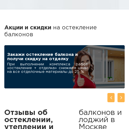
Акции и скидки
на остекление
балконов
ПОДАРОК
Робот-мойщик для
окон в подарок
нашим клиентам
При заказе остекления балкона под
ключ дарим современный
автоматический мойщик окон
Отзывы об
балконов и
остеклении,
лоджий в
утеплении и
Москве